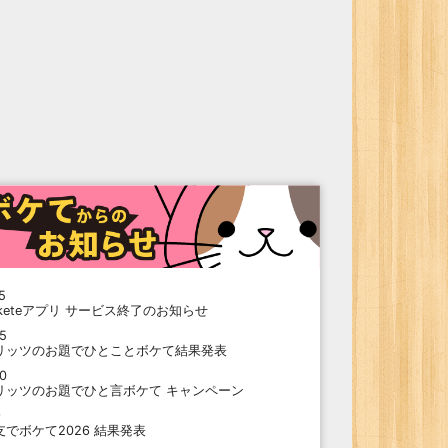
5
oketeアプリ サービス終了のお知らせ
15
リッツのお題でひとことボケて結果発表
10
リッツのお題でひと言ボケて キャンペーン
9
支でボケて2026 結果発表