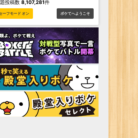
お題投稿数
8,107,281
件
セーフモード オン
ボケてへようこそ