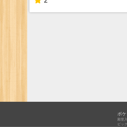
2
ボケ
殿堂
ピッ