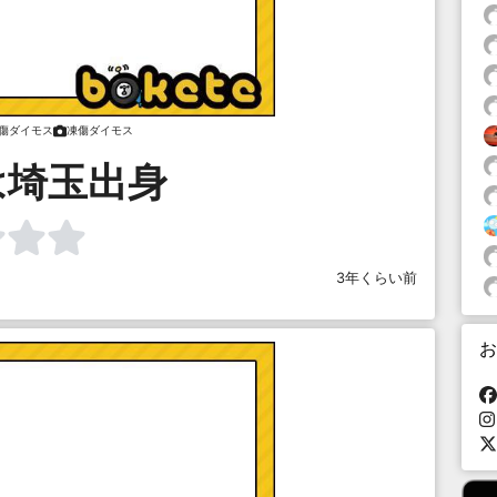
傷ダイモス
凍傷ダイモス
は埼玉出身
3年くらい前
お