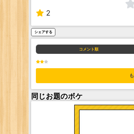
2
シェアする
コメント順
も
同じお題のボケ