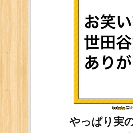
凍
やっぱり実