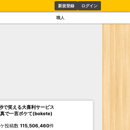
新規登録
ログイン
職人
秒で笑える大喜利サービス
真で一言ボケて(bokete)
ボケ投稿数
115,506,460
件