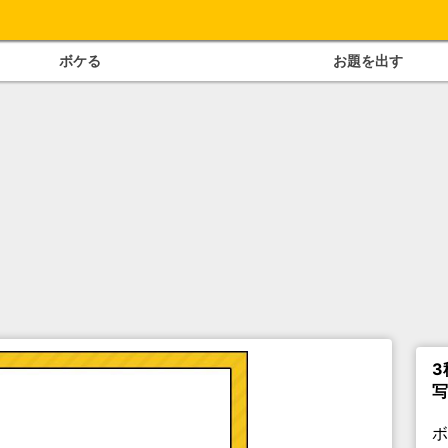
ボケる
お題を出す
3
写