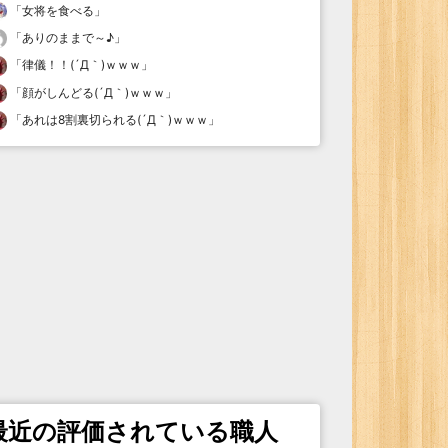
「
女将を食べる
」
「
ありのままで～♪
」
「
律儀！！(´Д｀)ｗｗｗ
」
「
顔がしんどる(´Д｀)ｗｗｗ
」
「
あれは8割裏切られる(´Д｀)ｗｗｗ
」
最近の評価されている職人