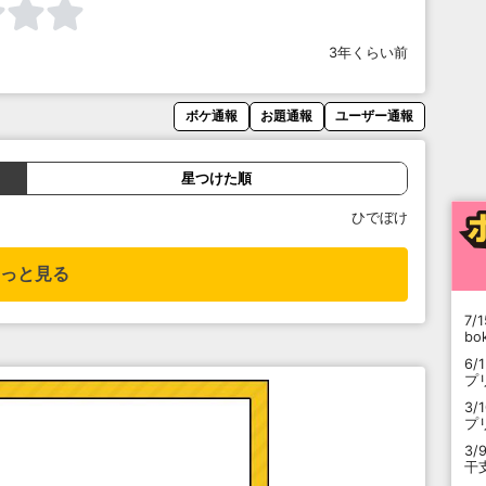
3年くらい前
ボケ通報
お題通報
ユーザー通報
星つけた順
ひでぼけ
っと見る
7/1
b
6/
プ
3/
プ
3/
干