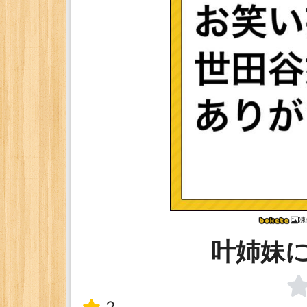
凍
叶姉妹