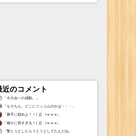
最近のコメント
「
今大会一の感動。
」
「
もろちん、どこにツッコムのかは・・・
」
「
勝手に頼めよ！！(´Д｀)ｗｗｗ
」
「
確かに長すぎる！(´Д｀)ｗｗｗ
」
「
撃とうとしたらうとうとしてたんだね
」