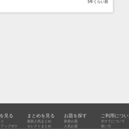
3年くらい前
を見る
まとめを見る
お題を探す
ご利用につい
入り
最新人気まとめ
新着お題
ボケてについて
クアップボケ
セレクトまとめ
人気お題
使い方