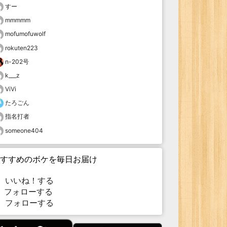
すー
mmmmm
mofumofuwolf
rokuten223
n-202号
k___z
ViVi
たろごん
指名打者
someone404
すすめのボケを毎日お届け
いいね！する
フォローする
フォローする