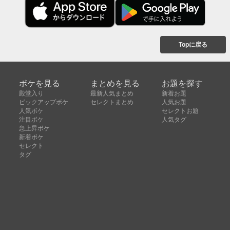
Topに戻る
ボケを見る
まとめを見る
お題を探す
殿堂入り
最新人気まとめ
新着お題
ピックアップボケ
セレクトまとめ
人気お題
人気ボケ
セレクトお題
注目ボケ
人気タグ
急上昇ボケ
新着ボケ
セレクト
タグ
ご利用について
ボケてについて
使い方
利用規約
よくある質問
クッキーの利用について