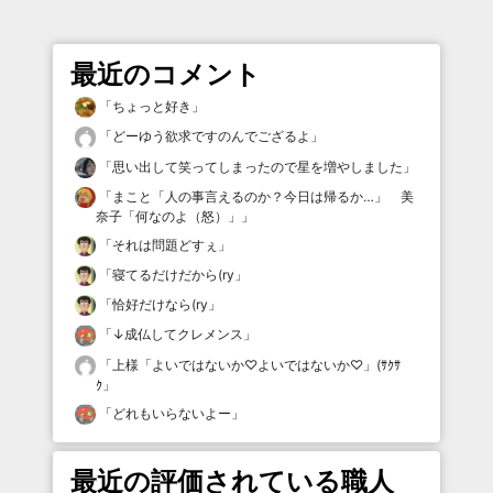
最近のコメント
「
ちょっと好き
」
「
どーゆう欲求ですのんでござるよ
」
「
思い出して笑ってしまったので星を増やしました
」
「
まこと「人の事言えるのか？今日は帰るか…」 美
奈子「何なのよ（怒）」
」
「
それは問題どすぇ
」
「
寝てるだけだから(ry
」
「
恰好だけなら(ry
」
「
↓成仏してクレメンス
」
「
上様「よいではないか♡よいではないか♡」(ｻｸｻ
ｸ
」
「
どれもいらないよー
」
最近の評価されている職人