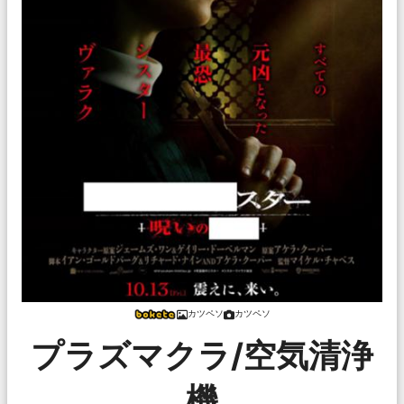
カツペソ
カツペソ
プラズマクラ/空気清浄
機