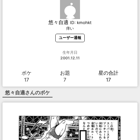
悠々自適
ID:
kmohkt
痒い
ユーザー通報
生年月日
2001.12.11
ボケ
お題
星の合計
17
7
17
悠々自適
さんのボケ