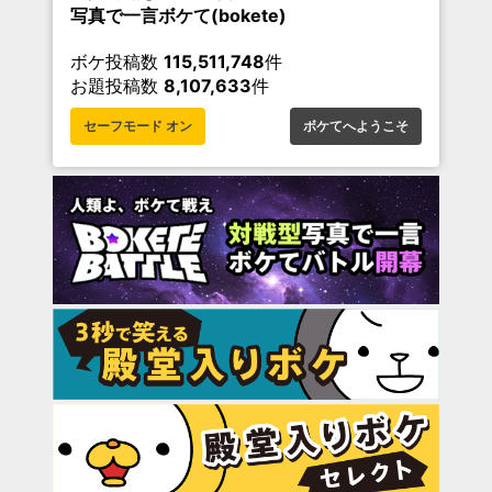
写真で一言ボケて(bokete)
ボケ投稿数
115,511,748
件
お題投稿数
8,107,633
件
セーフモード オン
ボケてへようこそ