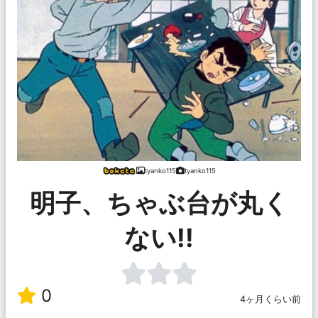
tyanko115
tyanko115
明子、ちゃぶ台が丸く
ない!!
0
4ヶ月くらい前