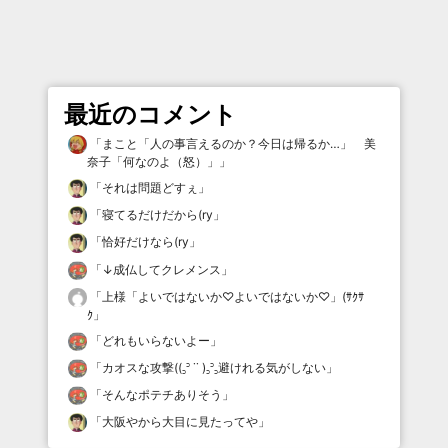
最近のコメント
「
まこと「人の事言えるのか？今日は帰るか…」 美
奈子「何なのよ（怒）」
」
「
それは問題どすぇ
」
「
寝てるだけだから(ry
」
「
恰好だけなら(ry
」
「
↓成仏してクレメンス
」
「
上様「よいではないか♡よいではないか♡」(ｻｸｻ
ｸ
」
「
どれもいらないよー
」
「
カオスな攻撃((꜆꜄ ˙˙ )꜆꜄꜆避けれる気がしない
」
「
そんなポテチありそう
」
「
大阪やから大目に見たってや
」