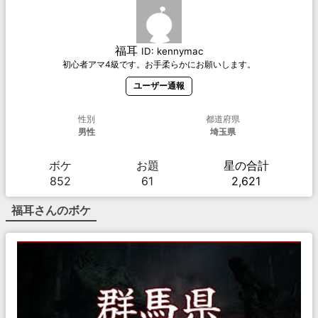
福耳
ID:
kennymac
初心者アマ4級です。お手柔らかにお願いします。
ユーザー通報
性別
都道府県
男性
埼玉県
ボケ
お題
星の合計
852
61
2,621
福耳
さんのボケ