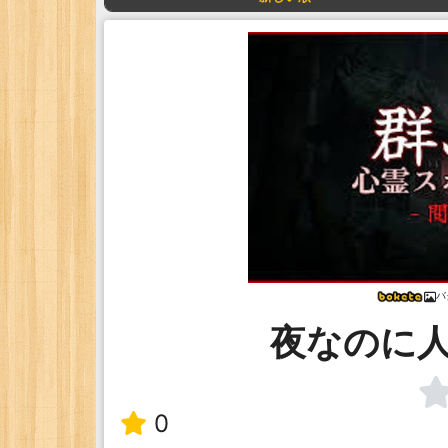
バ
夜なのに
0