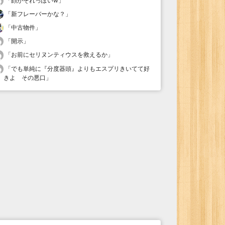
「
顔がそれっぽいw
」
「
新フレーバーかな？
」
「
中古物件
」
「
開示
」
「
お前にセリヌンティウスを救えるか
」
「
でも単純に『分度器頭』よりもエスプリきいてて好
きよ その悪口
」