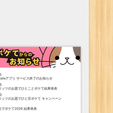
5
oketeアプリ サービス終了のお知らせ
15
リッツのお題でひとことボケて結果発表
10
リッツのお題でひと言ボケて キャンペーン
9
支でボケて2026 結果発表