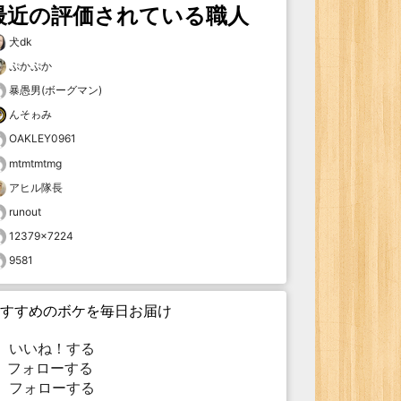
最近の評価されている職人
犬dk
ぷかぷか
暴愚男(ボーグマン)
んそゎみ
OAKLEY0961
mtmtmtmg
アヒル隊長
runout
12379×7224
9581
すすめのボケを毎日お届け
いいね！する
フォローする
フォローする