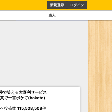
新規登録
ログイン
職人
秒で笑える大喜利サービス
真で一言ボケて(bokete)
ボケ投稿数
115,508,508
件