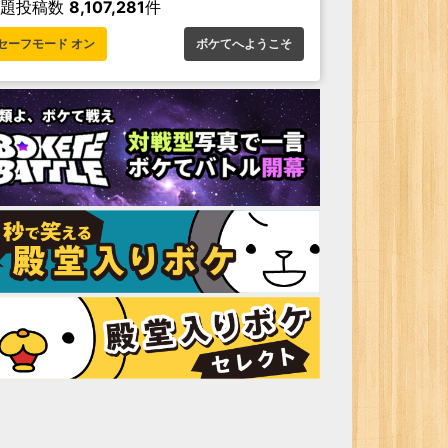
お題投稿数
8,107,281
件
セーフモード オン
ボケてへようこそ