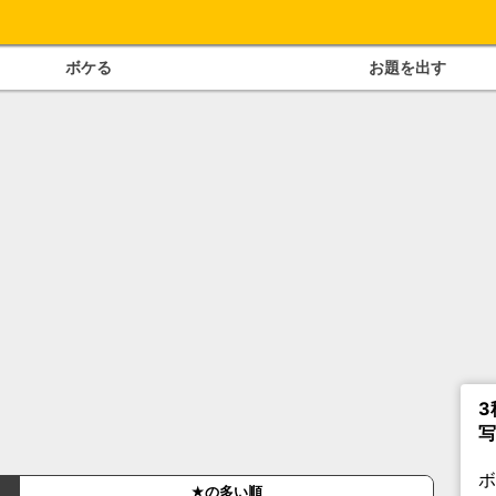
ボケる
お題を出す
3
写
★の多い順