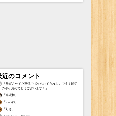
最近のコメント
「
放置させてた画像でボケられてうれしいです！最初
のボケおめでとうございます！
」
「
車泥棒
」
「
いいね
」
「
好き
」