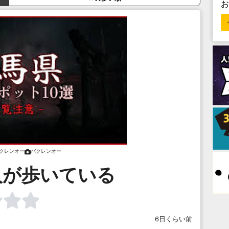
クレンオー
バクレンオー
人が歩いている
6日くらい前