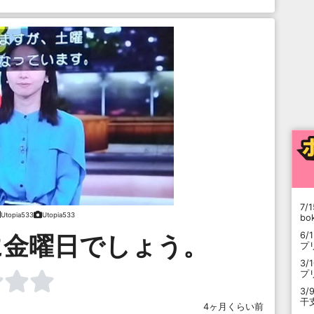
7/1
Utopia533
Utopia533
b
6/
に金曜日でしょう。
プ
3/
プ
3/
干
4ヶ月くらい前