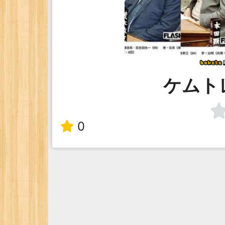
ケムト
0