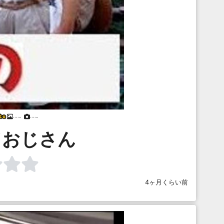
....。
....。
／おじさん
4ヶ月くらい前