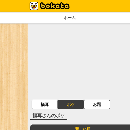
ホーム
福耳
ボケ
お題
福耳
さんのボケ
新しい順