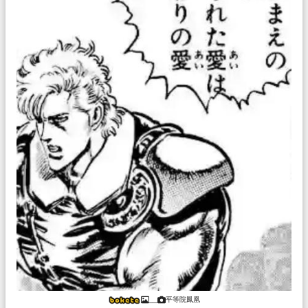
平等院鳳凰
___