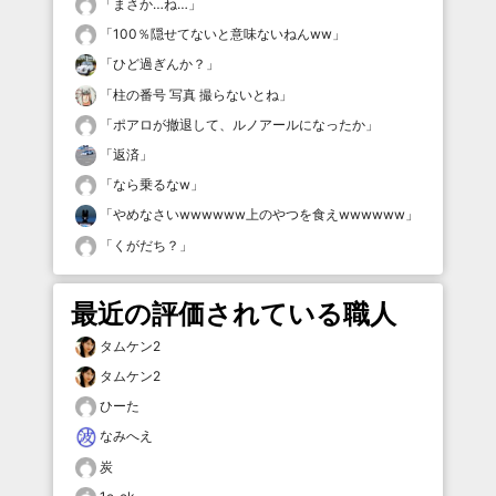
「
まさか…ね…
」
「
100％隠せてないと意味ないねんww
」
「
ひど過ぎんか？
」
「
柱の番号 写真 撮らないとね
」
「
ポアロが撤退して、ルノアールになったか
」
「
返済
」
「
なら乗るなw
」
「
やめなさいwwwwww上のやつを食えwwwwww
」
「
くがだち？
」
最近の評価されている職人
タムケン2
タムケン2
ひーた
なみへえ
炭