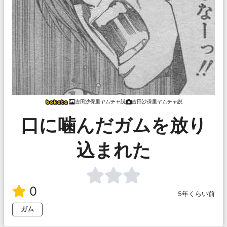
吉田沙保里ヤムチャ説
吉田沙保里ヤムチャ説
口に噛んだガムを放り
込まれた
0
5年くらい前
ガム