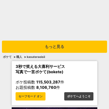
もっと見る
ボケて
>
職人
>
kasuteraoisii
3秒で笑える大喜利サービス
写真で一言ボケて(bokete)
ボケ投稿数
115,503,287
件
お題投稿数
8,106,760
件
セーフモード オン
ボケてへようこそ