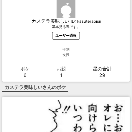
カステラ美味しい
ID:
kasuteraoisii
基本見る専です。
ユーザー通報
性別
女性
ボケ
お題
星の合計
6
1
29
カステラ美味しい
さんのボケ