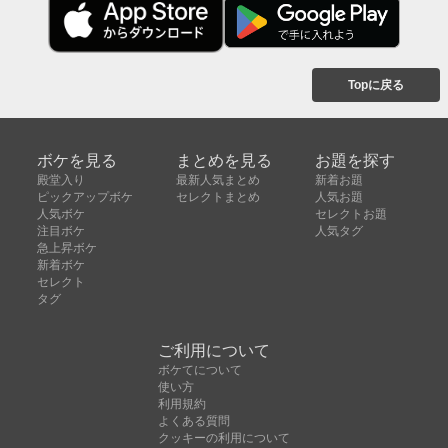
Topに戻る
ボケを見る
まとめを見る
お題を探す
殿堂入り
最新人気まとめ
新着お題
ピックアップボケ
セレクトまとめ
人気お題
人気ボケ
セレクトお題
注目ボケ
人気タグ
急上昇ボケ
新着ボケ
セレクト
タグ
ご利用について
ボケてについて
使い方
利用規約
よくある質問
クッキーの利用について