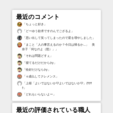
最近のコメント
「
ちょっと好き
」
「
どーゆう欲求ですのんでござるよ
」
「
思い出して笑ってしまったので星を増やしました
」
「
まこと「人の事言えるのか？今日は帰るか…」 美
奈子「何なのよ（怒）」
」
「
それは問題どすぇ
」
「
寝てるだけだから(ry
」
「
恰好だけなら(ry
」
「
↓成仏してクレメンス
」
「
上様「よいではないか♡よいではないか♡」(ｻｸｻ
ｸ
」
「
どれもいらないよー
」
最近の評価されている職人