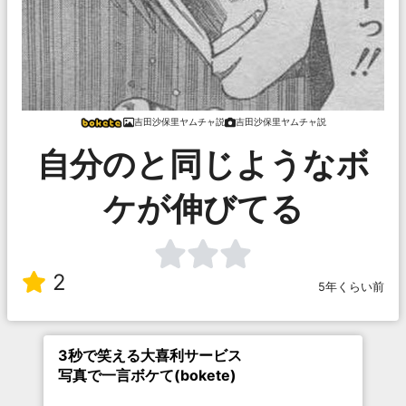
吉田沙保里ヤムチャ説
吉田沙保里ヤムチャ説
自分のと同じようなボ
ケが伸びてる
2
5年くらい前
3秒で笑える大喜利サービス
写真で一言ボケて(bokete)