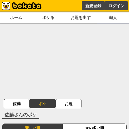
新規登録
ログイン
ホーム
ボケる
お題を出す
職人
佐藤
ボケ
お題
佐藤
さんのボケ
新しい順
★の多い順