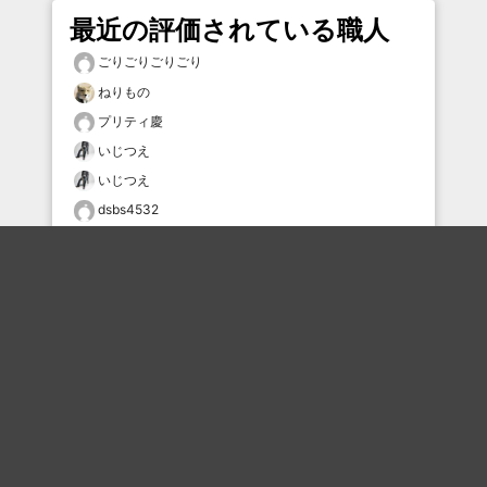
最近の評価されている職人
ごりごりごりごり
ねりもの
プリティ慶
いじつえ
いじつえ
dsbs4532
まさとし
タスマニアこけし
底の抜けた紙袋
クラウン
おすすめのボケを毎日お届け
いいね！する
フォローする
フォローする