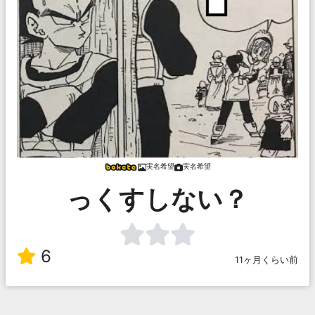
実名希望
実名希望
っくすしない？
6
11ヶ月くらい前