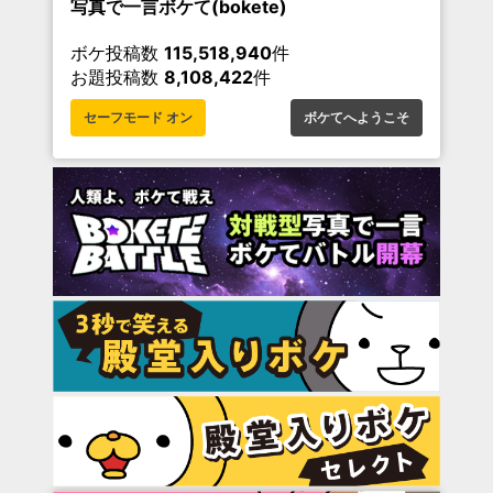
写真で一言ボケて(bokete)
ボケ投稿数
115,518,940
件
お題投稿数
8,108,422
件
セーフモード オン
ボケてへようこそ