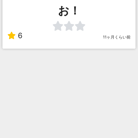
お！
6
11ヶ月くらい前