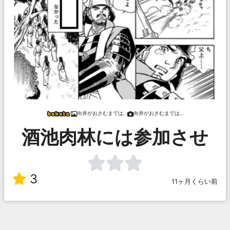
向井がおさむまでは…
向井がおさむまでは…
酒池肉林には参加させ
3
11ヶ月くらい前