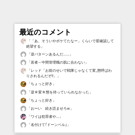
最近のコメント
「
「あ、そういやボケてたなー」くらいで星確認して
絶望する
」
「
逆パターンあるんだ……
」
「
若者～中間管理職の肌に合わない
」
「
レッド「お前のせいで戦隊じゃなくて変_態呼ばわ
りされるんだぞ!!」
」
「
ちょっと好き
」
「
逆☆変☆態を待っていられなかった
」
「
ちょっと好き
」
「
おーい 続き読ませろw
」
「
ワイは犯罪者や…
」
「
名付けて｢ドーンベル｣
」