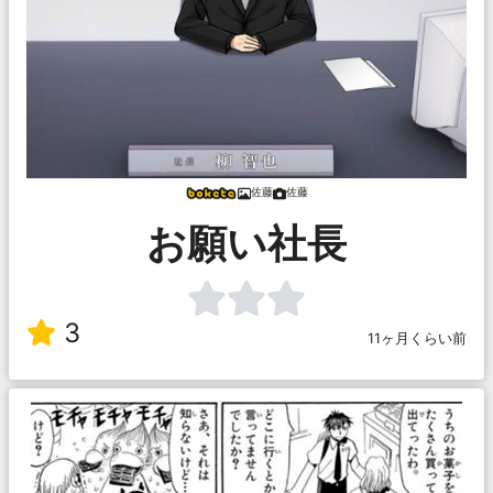
佐藤
佐藤
お願い社長
3
11ヶ月くらい前