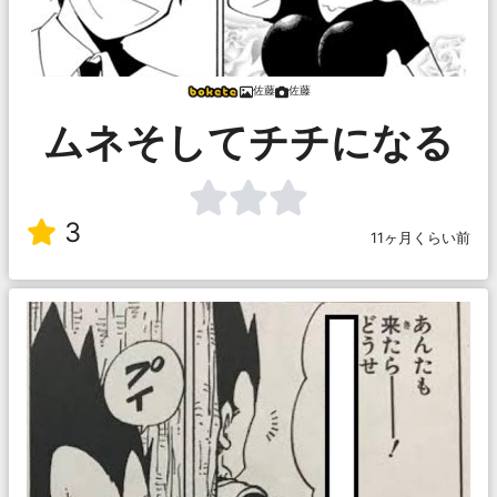
佐藤
佐藤
ムネそしてチチになる
3
11ヶ月くらい前