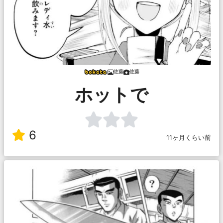
佐藤
佐藤
ホットで
6
11ヶ月くらい前