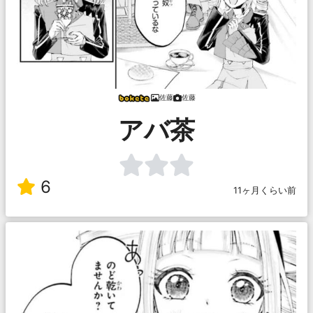
佐藤
佐藤
アバ茶
6
11ヶ月くらい前