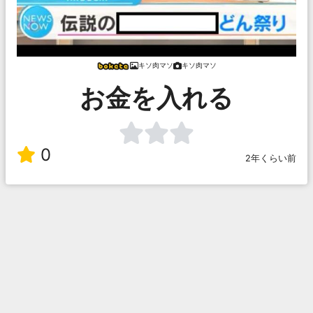
キソ肉マソ
キソ肉マソ
お金を入れる
0
2年くらい前