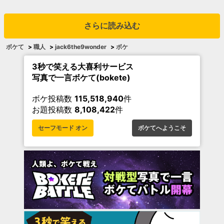
さらに読み込む
ボケて
>
職人
>
jack6the9wonder
>
ボケ
3秒で笑える大喜利サービス
写真で一言ボケて(bokete)
ボケ投稿数
115,518,940
件
お題投稿数
8,108,422
件
セーフモード オン
ボケてへようこそ