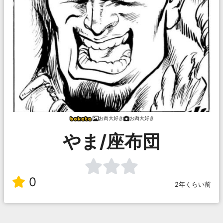
お肉大好き
お肉大好き
やま/座布団
0
2年くらい前