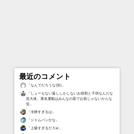
最近のコメント
「
なんでだろうな(笑)
」
「
しょーもない返ししかしないお前割と子供なんだな
笑大体、署名運動はみんなの星でお前じゃないからな
笑
」
「
冷静すぎるは
」
「
ジャムパンかな
」
「
上級すぎるだろw
」