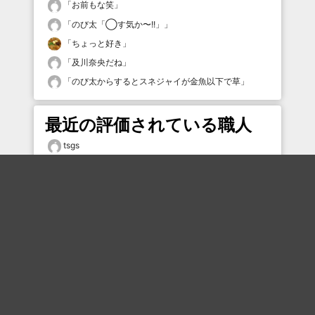
「
お前もな笑
」
「
のび太「◯す気か〜!!」
」
「
ちょっと好き
」
「
及川奈央だね
」
「
のび太からするとスネジャイが金魚以下で草
」
最近の評価されている職人
tsgs
ごりごりごりごり
mmmmm
mmmmm
kyoukaku01
ジャベリン
なみへえ
ゆき
タムケン2