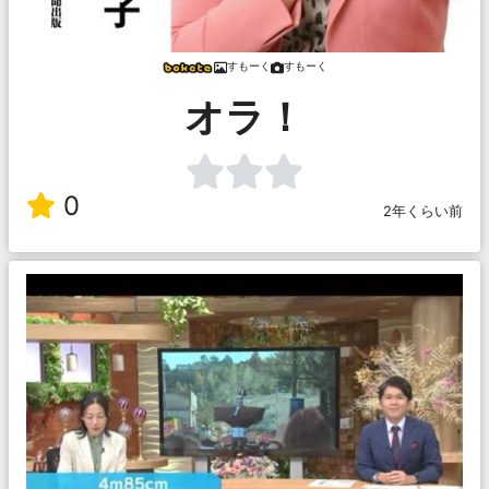
すもーく
すもーく
オラ！
0
2年くらい前