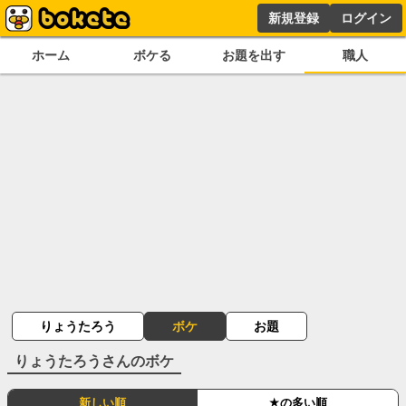
新規登録
ログイン
ホーム
ボケる
お題を出す
職人
りょうたろう
ボケ
お題
りょうたろう
さんのボケ
新しい順
★の多い順