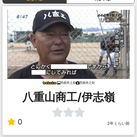
西郷丼之助
西郷丼之助
八重山商工/伊志嶺
0
2年くらい前