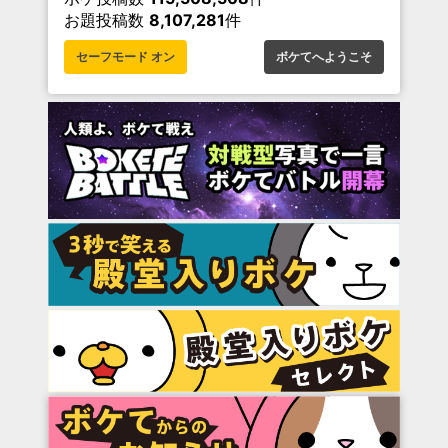
お題投稿数
8,107,281
件
セーフモード オン
ボケてへようこそ