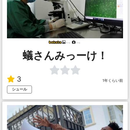
....。
....。
蟻さんみっーけ！
3
1年くらい前
シュール