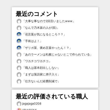
最近のコメント
「
大事な事なので2回言いましたwww
」
「
なんで乃木坂の人が(笑)
」
「
花言葉が気になるところ？？
」
「
手術はよ！
」
「
ザリガ菜、褒め言葉やったん！？
」
「
あのラーメンは札幌じゃないとこで作られている
」
「
ワカチコワカチコ
」
「
職人は基本顔出ししない
」
「
まずは落語家に弟子入り
」
「
仕方ないんだ経費削減で
」
最近の評価されている職人
jagajaga0208