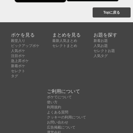
Topに戻る
ボケを見る
まとめを見る
お題を探す
殿堂入り
最新人気まとめ
新着お題
ピックアップボケ
セレクトまとめ
人気お題
人気ボケ
セレクトお題
注目ボケ
人気タグ
急上昇ボケ
新着ボケ
セレクト
タグ
ご利用について
ボケてについて
使い方
利用規約
よくある質問
クッキーの利用について
お問い合わせ
広告掲載について
運営会社