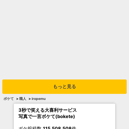
もっと見る
ボケて
>
職人
>
iropemu
3秒で笑える大喜利サービス
写真で一言ボケて(bokete)
ボケ投稿数
115,508,508
件