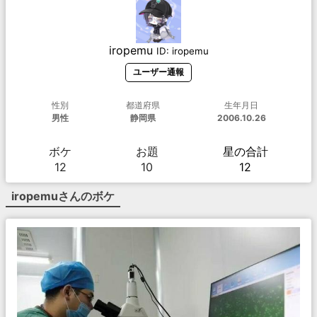
iropemu
ID:
iropemu
ユーザー通報
性別
都道府県
生年月日
男性
静岡県
2006.10.26
ボケ
お題
星の合計
12
10
12
iropemu
さんのボケ