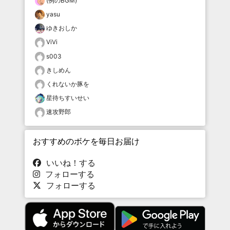
(例のBGM)
yasu
ゆきおしか
ViVi
s003
きしめん
くれないか豚を
星待ちすいせい
速攻野郎
おすすめのボケを毎日お届け
いいね！する
フォローする
フォローする