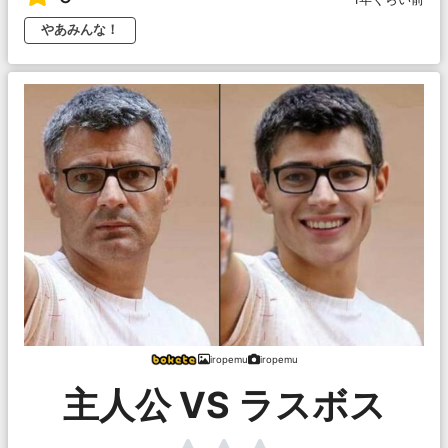
やあみんな！
iropemu
iropemu
主人公 VS ラスボス