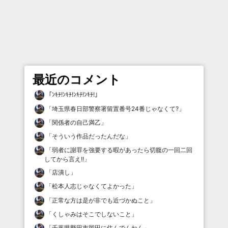
最近のコメント
「
ﾝｷﾁ!ﾝｷﾁ!ﾝｷﾁ!ﾝｷﾁ!
」
「
埼玉県春日部警察署留置番号24番じゃなくて?
」
「
関係者の自己満乙
」
「
そういう作品だったんだな
」
「
弱者に謝罪を強要する暇があったら切腹の一回二回
してから言え!!
」
「
店潰し
」
「
松本人志じゃなくてよかった
」
「
正常な方は是が非でも近づかぬこと
」
「
くしゃみはそこでしないこと
」
「
千葉県野田市岡田に住んでんねん
」