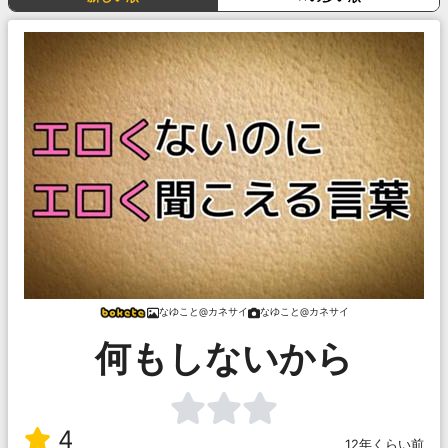
なゆこと@カネサイ
なゆこと@カネサイ
何もしないから
4
12年くらい前