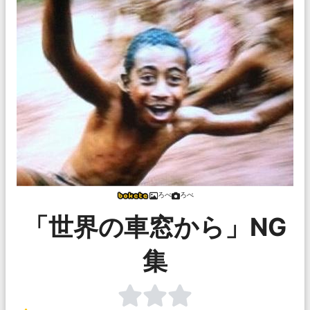
ろべ
ろべ
「世界の車窓から」NG
集