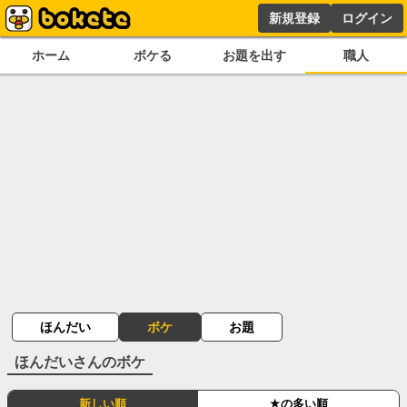
新規登録
ログイン
ホーム
ボケる
お題を出す
職人
ほんだい
ボケ
お題
ほんだい
さんのボケ
新しい順
★の多い順