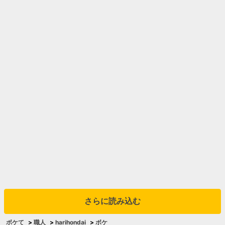
さらに読み込む
ボケて
>
職人
>
harihondai
>
ボケ