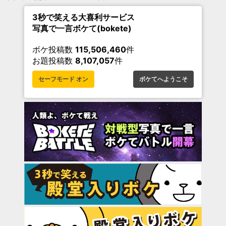
3秒で笑える大喜利サービス
写真で一言ボケて(bokete)
ボケ投稿数
115,506,460
件
お題投稿数
8,107,057
件
セーフモード オン
ボケてへようこそ