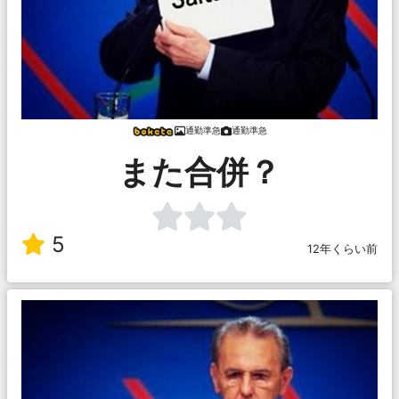
通勤準急
通勤準急
また合併？
5
12年くらい前