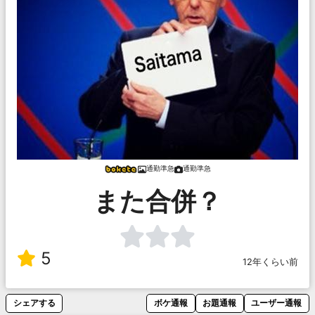
通勤準急
通勤準急
また合併？
5
12年くらい前
シェアする
ボケ通報
お題通報
ユーザー通報