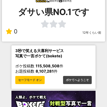
通勤準急
通勤準急
ダサい県NO.1です
0
12年くらい前
3秒で笑える大喜利サービス
写真で一言ボケて(bokete)
ボケ投稿数
115,508,508
件
お題投稿数
8,107,281
件
セーフモード オン
ボケてへようこそ