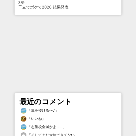
3/9
干支でボケて2026 結果発表
最近のコメント
「
翼を授ける〜♪
」
「
いいね
」
「
志望校全滅かよ……
」
「
そしてまだ大体できてない
」