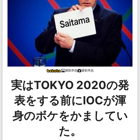
通勤準急
通勤準急
実はTOKYO 2020の発
表をする前にIOCが渾
身のボケをかましてい
た。