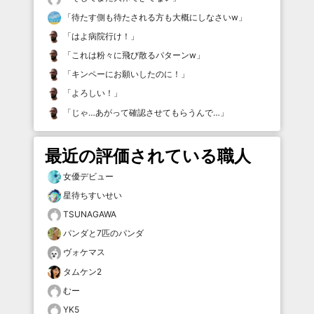
「
待たす側も待たされる方も大概にしなさいw
」
「
はよ病院行け！
」
「
これは粉々に飛び散るパターンw
」
「
キンペーにお願いしたのに！
」
「
よろしい！
」
「
じゃ…あがって確認させてもらうんで…
」
最近の評価されている職人
女優デビュー
星待ちすいせい
TSUNAGAWA
パンダと7匹のパンダ
ヴォケマス
タムケン2
むー
YK5