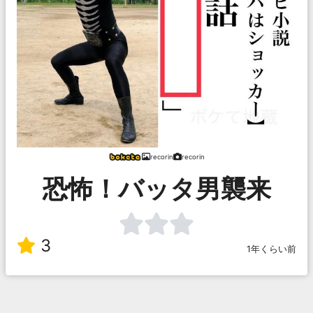
recorin
recorin
恐怖！バッタ男襲来
3
1年くらい前