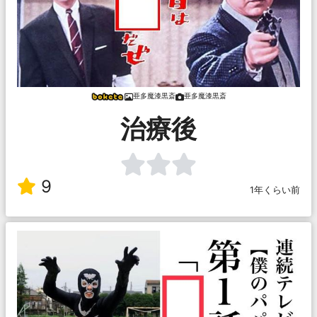
亜多魔漆黒斎
亜多魔漆黒斎
治療後
9
1年くらい前