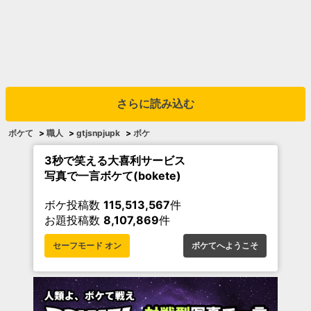
さらに読み込む
ボケて
>
職人
>
gtjsnpjupk
>
ボケ
3秒で笑える大喜利サービス
写真で一言ボケて(bokete)
ボケ投稿数
115,513,567
件
お題投稿数
8,107,869
件
セーフモード オン
ボケてへようこそ