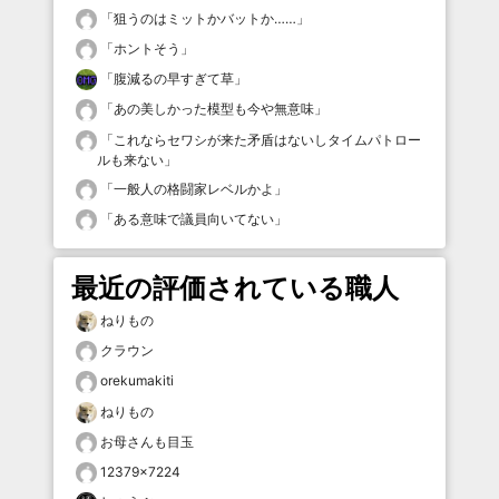
「
狙うのはミットかバットか……
」
「
ホントそう
」
「
腹減るの早すぎて草
」
「
あの美しかった模型も今や無意味
」
「
これならセワシが来た矛盾はないしタイムパトロー
ルも来ない
」
「
一般人の格闘家レベルかよ
」
「
ある意味で議員向いてない
」
最近の評価されている職人
ねりもの
クラウン
orekumakiti
ねりもの
お母さんも目玉
12379×7224