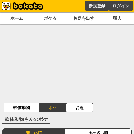
新規登録
ログイン
ホーム
ボケる
お題を出す
職人
軟体動物
ボケ
お題
軟体動物
さんのボケ
新しい順
★の多い順