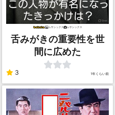
ムサシックス
ムサシックス
舌みがきの重要性を世
間に広めた
3
1年くらい前