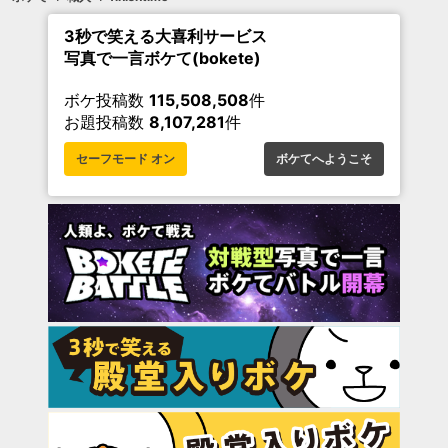
3秒で笑える大喜利サービス
写真で一言ボケて(bokete)
ボケ投稿数
115,508,508
件
お題投稿数
8,107,281
件
セーフモード オン
ボケてへようこそ