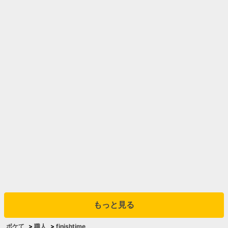
もっと見る
ボケて
>
職人
>
finishtime