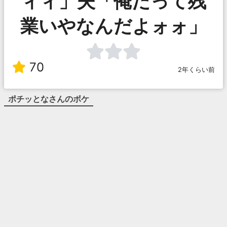
ィィ」夫「俺だって残
業いやなんだよォォ」
70
2年くらい前
ポチッとな
さんのボケ