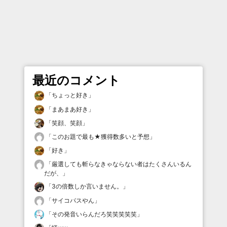
最近のコメント
「
ちょっと好き
」
「
まあまあ好き
」
「
笑顔、笑顔
」
「
このお題で最も★獲得数多いと予想
」
「
好き
」
「
厳選しても斬らなきゃならない者はたくさんいるん
だが、
」
「
3の倍数しか言いません。
」
「
サイコパスやん
」
「
その発音いらんだろ笑笑笑笑笑
」