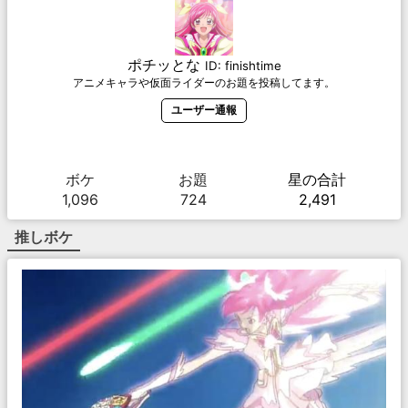
ポチッとな
ID:
finishtime
アニメキャラや仮面ライダーのお題を投稿してます。
ユーザー通報
ボケ
お題
星の合計
1,096
724
2,491
推しボケ