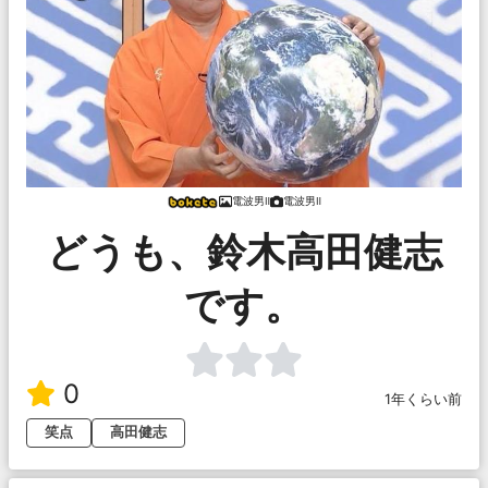
電波男Ⅱ
電波男Ⅱ
どうも、鈴木高田健志
です。
0
1年くらい前
笑点
高田健志