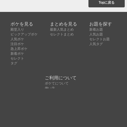
Topに戻る
ボケを見る
まとめを見る
お題を探す
殿堂入り
最新人気まとめ
新着お題
ピックアップボケ
セレクトまとめ
人気お題
人気ボケ
セレクトお題
注目ボケ
人気タグ
急上昇ボケ
新着ボケ
セレクト
タグ
ご利用について
ボケてについて
使い方
利用規約
よくある質問
クッキーの利用について
お問い合わせ
広告掲載について
運営会社
Copyright © ボケて（bokete）All rights reserved. 株式