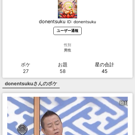
donentsuku
ID:
donentsuku
ユーザー通報
性別
男性
ボケ
お題
星の合計
27
58
45
donentsuku
さんのボケ