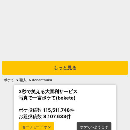
もっと見る
ボケて
>
職人
>
donentsuku
3秒で笑える大喜利サービス
写真で一言ボケて(bokete)
ボケ投稿数
115,511,748
件
お題投稿数
8,107,633
件
セーフモード オン
ボケてへようこそ