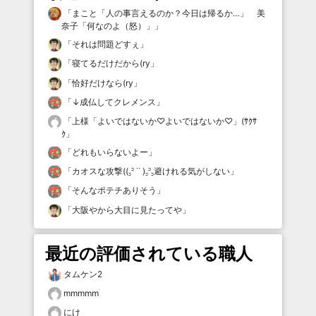
「
まこと「人の事言えるのか？今日は帰るか…」 美
奈子「何なのよ（怒）」
」
「
それは問題どすぇ
」
「
寝てるだけだから(ry
」
「
恰好だけなら(ry
」
「
↓成仏してクレメンス
」
「
上様「よいではないか♡よいではないか♡」(ｻｸｻ
ｸ
」
「
どれもいらないよー
」
「
カオスな攻撃((꜆꜄ ˙˙ )꜆꜄꜆避けれる気がしない
」
「
そんなポテチありそう
」
「
大阪やから大目に見たってや
」
最近の評価されている職人
タムケン2
mmmmm
にけ