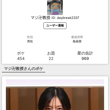
マジ卍教授
ID:
daybreak2337
ユーザー通報
性別
都道府県
男性
島根県
ボケ
お題
星の合計
454
22
969
マジ卍教授
さんのボケ