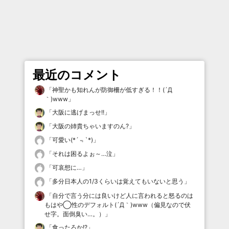
最近のコメント
「
神聖かも知れんが防御柵が低すぎる！！(´Д
｀)www
」
「
大阪に逃げまっせ!!
」
「
大阪の姉貴ちゃいますのん?
」
「
可愛い(*´﹃`*)
」
「
それは困るよぉ～…泣
」
「
可哀想に…
」
「
多分日本人の1/3くらいは覚えてもいないと思う
」
「
自分で言う分には良いけど人に言われると怒るのは
もはや◯性のデフォルト(´Д｀)www（偏見なので伏
せ字。面倒臭い…。）
」
「
食ったろか!?
」