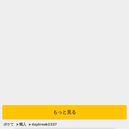
もっと見る
ボケて
>
職人
>
daybreak2337