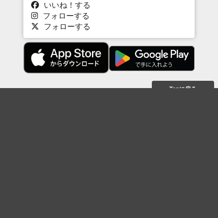
いいね！する
フォローする
フォローする
Topに戻る
ボケを見る
まとめを見る
お題を探す
殿堂入り
最新人気まとめ
新着お題
ピックアップボケ
セレクトまとめ
人気お題
人気ボケ
セレクトお題
注目ボケ
人気タグ
急上昇ボケ
新着ボケ
セレクト
タグ
ご利用について