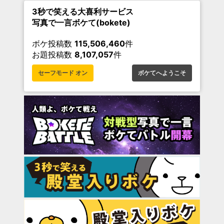
3秒で笑える大喜利サービス
写真で一言ボケて(bokete)
ボケ投稿数
115,506,460
件
お題投稿数
8,107,057
件
セーフモード オン
ボケてへようこそ