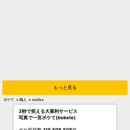
もっと見る
ボケて
>
職人
>
dai0ka
3秒で笑える大喜利サービス
写真で一言ボケて(bokete)
ボケ投稿数
115,508,508
件