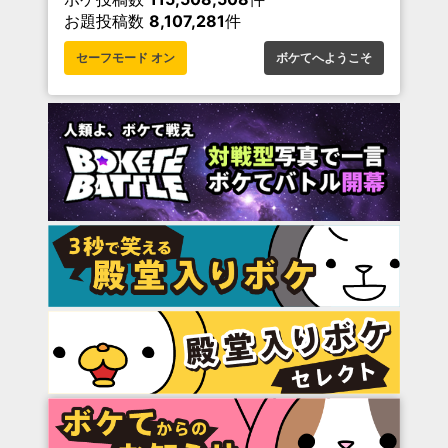
お題投稿数
8,107,281
件
セーフモード オン
ボケてへようこそ