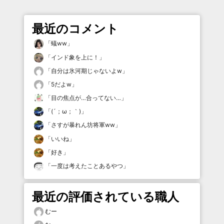
最近のコメント
「
蟻ww
」
「
インド象を上に！
」
「
自分は氷河期じゃないよw
」
「
5だよw
」
「
目の焦点が…合ってない…
」
「
(´；ω；｀)
」
「
さすが暴れん坊将軍ww
」
「
いいね
」
「
好き
」
「
一度は考えたことあるやつ
」
最近の評価されている職人
むー