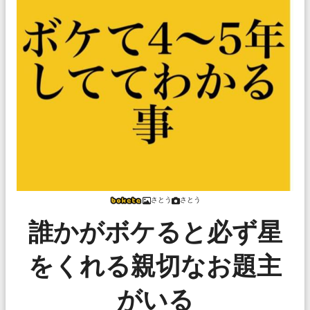
さとう
さとう
誰かがボケると必ず星
をくれる親切なお題主
がいる