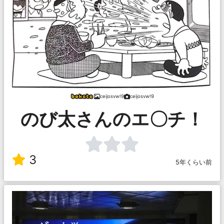
ceijosvw!9
ceijosvw!9
のび太さんのエ〇チ！
3
5年くらい前