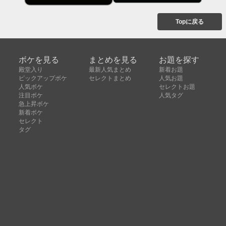
Topに戻る
ボケを見る
まとめを見る
お題を探す
殿堂入り
最新人気まとめ
新着お題
ピックアップボケ
セレクトまとめ
人気お題
人気ボケ
セレクトお題
注目ボケ
人気タグ
急上昇ボケ
新着ボケ
セレクト
タグ
ご利用について
ボケてについて
使い方
利用規約
よくある質問
クッキーの利用について
お問い合わせ
広告掲載について
運営会社