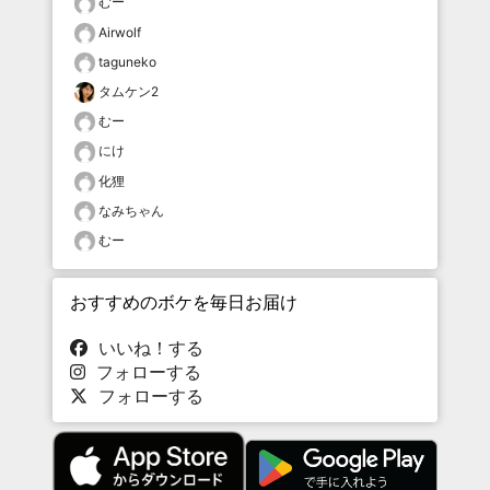
むー
Airwolf
taguneko
タムケン2
むー
にけ
化狸
なみちゃん
むー
おすすめのボケを毎日お届け
いいね！する
フォローする
フォローする