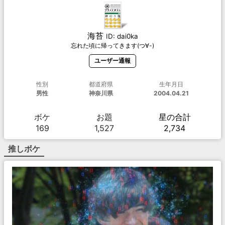
海苔
ID:
dai0ka
忘れた頃に帰ってきます(つ∀-)
ユーザー通報
性別
都道府県
生年月日
男性
神奈川県
2004.04.21
ボケ
お題
星の合計
169
1,527
2,734
推しボケ