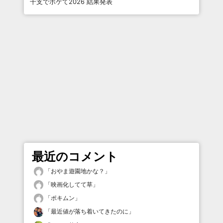
干支でボケて2026 結果発表
最近のコメント
「
おやま遊園地かな？
」
「
映画化してて草
」
「
ポキムン
」
「
最近値が落ち着いてきたのに
」