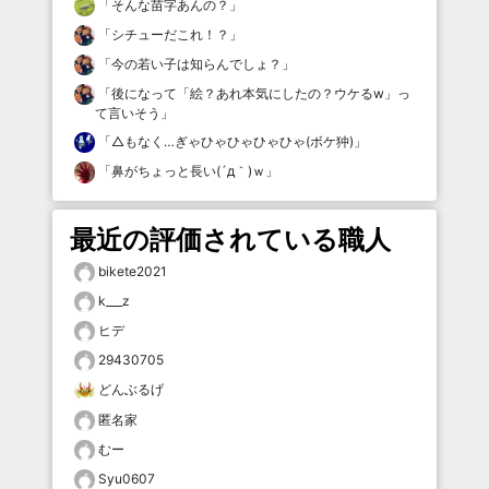
「
そんな苗字あんの？
」
「
シチューだこれ！？
」
「
今の若い子は知らんでしょ？
」
「
後になって「絵？あれ本気にしたの？ウケるw」っ
て言いそう
」
「
△もなく…ぎゃひゃひゃひゃひゃ(ボケ狆)
」
「
鼻がちょっと長い(´д｀)ｗ
」
最近の評価されている職人
bikete2021
k___z
ヒデ
29430705
どんぶるげ
匿名家
むー
Syu0607