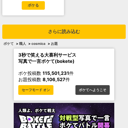
ボケる
さらに読み込む
ボケて
>
職人
>
cosmica
>
お題
3秒で笑える大喜利サービス
写真で一言ボケて(bokete)
ボケ投稿数
115,501,231
件
お題投稿数
8,106,527
件
セーフモード オン
ボケてへようこそ