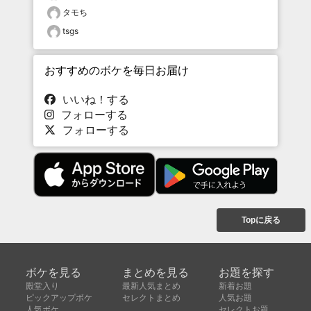
タモち
tsgs
おすすめのボケを毎日お届け
いいね！する
フォローする
フォローする
Topに戻る
ボケを見る
まとめを見る
お題を探す
殿堂入り
最新人気まとめ
新着お題
ピックアップボケ
セレクトまとめ
人気お題
人気ボケ
セレクトお題