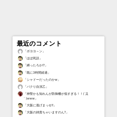
最近のコメント
「
ボヨヨ～ン
」
「
ほぼ死語
」
「
縛ったろか!?
」
「
既に3時間経過
」
「
シャドーだったのかw
」
「
パクり自演乙
」
「
神聖かも知れんが防御柵が低すぎる！！(´Д
｀)www
」
「
大阪に逃げまっせ!!
」
「
大阪の姉貴ちゃいますのん?
」