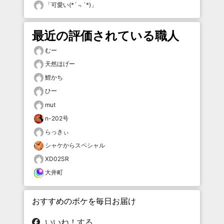
「
可愛い(*´﹃`*)
」
最近の評価されている職人
むー
天然ほげー
鯉かち
ひー
mut
n-202号
らっきぃ
シャケからスペシャル
XD02SR
大井町
おすすめのボケを毎日お届け
いいね！する