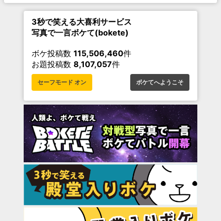
3秒で笑える大喜利サービス
写真で一言ボケて(bokete)
ボケ投稿数
115,506,460
件
お題投稿数
8,107,057
件
セーフモード オン
ボケてへようこそ