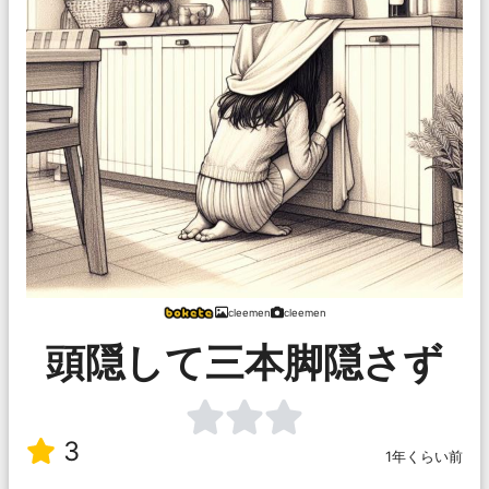
cleemen
cleemen
頭隠して三本脚隠さず
3
1年くらい前