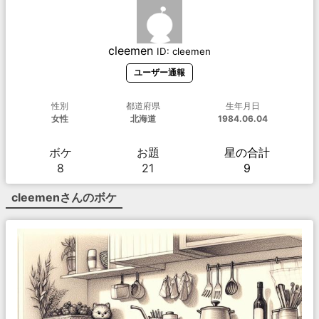
cleemen
ID:
cleemen
ユーザー通報
性別
都道府県
生年月日
女性
北海道
1984.06.04
ボケ
お題
星の合計
8
21
9
cleemen
さんのボケ