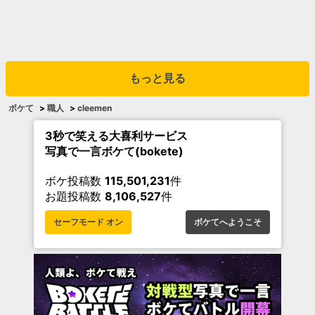
もっと見る
ボケて
>
職人
>
cleemen
3秒で笑える大喜利サービス
写真で一言ボケて(bokete)
ボケ投稿数
115,501,231
件
お題投稿数
8,106,527
件
セーフモード オン
ボケてへようこそ