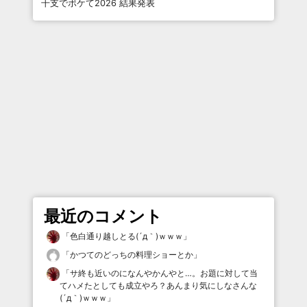
干支でボケて2026 結果発表
最近のコメント
「
色白通り越しとる(´д｀)ｗｗｗ
」
「
かつてのどっちの料理ショーとか
」
「
サ終も近いのになんやかんやと…。お題に対して当
てハメたとしても成立やろ？あんまり気にしなさんな
(´д｀)ｗｗｗ
」