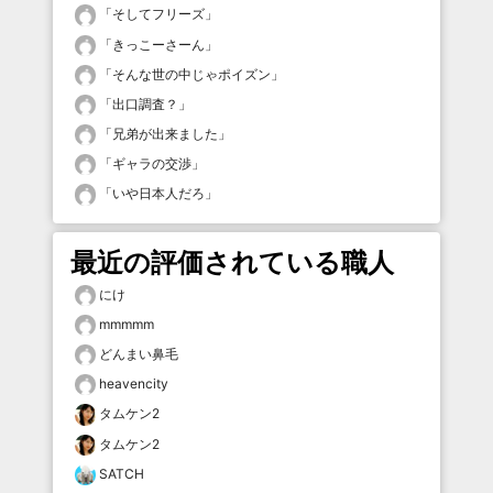
「
そしてフリーズ
」
「
きっこーさーん
」
「
そんな世の中じゃポイズン
」
「
出口調査？
」
「
兄弟が出来ました
」
「
ギャラの交渉
」
「
いや日本人だろ
」
最近の評価されている職人
にけ
mmmmm
どんまい鼻毛
heavencity
タムケン2
タムケン2
SATCH