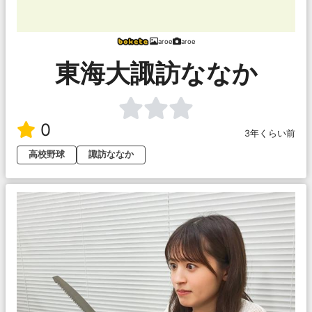
aroe
aroe
東海大諏訪ななか
0
3年くらい前
高校野球
諏訪ななか