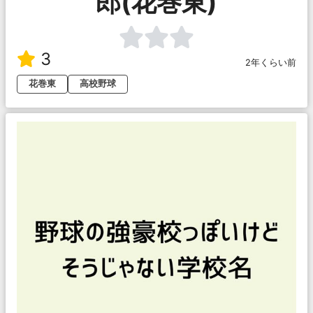
郎(花巻東)
3
2年くらい前
花巻東
高校野球