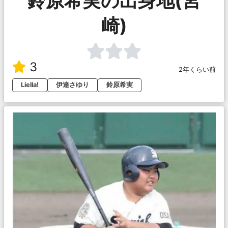
鈴原希実の出身地(宮
崎)
3
2年くらい前
Liella!
伊達さゆり
鈴原希実