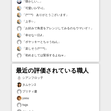
「
懐かしい…
」
「
可愛い(>▽<)
」
「
(*^^*) ありがとうございます
」
「
上手✨
」
「
お好みで角度をアレンジしてみるのもウマいぞ！
」
「
幸せな一日♪
」
「
ボヤッキーとちゃうねん
」
「
楽しそう(*^^*)
」
「
初めましては緊張するよねｗ
」
最近の評価されている職人
シアンフロッ子
タムケン2
プリティ慶
yasu
tsgs