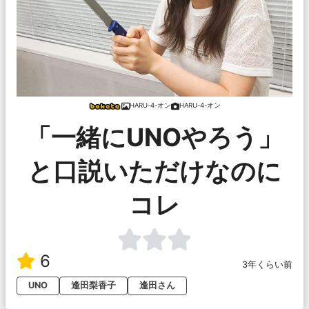
HARU-4-オン
HARU-4-オン
「一緒にUNOやろう」
と口説いただけなのに
コレ
6
3年くらい前
UNO
逢田梨香子
逢田さん