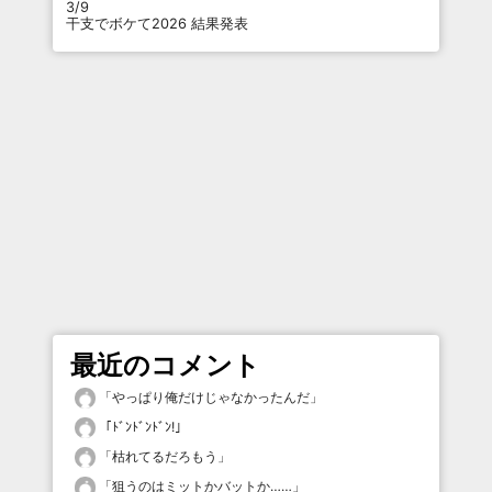
3/9
干支でボケて2026 結果発表
最近のコメント
「
やっぱり俺だけじゃなかったんだ
」
「
ﾄﾞﾝﾄﾞﾝﾄﾞﾝ!
」
「
枯れてるだろもう
」
「
狙うのはミットかバットか……
」