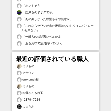
「
ホントそう
」
「
腹減るの早すぎて草
」
「
あの美しかった模型も今や無意味
」
「
これならセワシが来た矛盾はないしタイムパトロー
ルも来ない
」
「
一般人の格闘家レベルかよ
」
「
ある意味で議員向いてない
」
最近の評価されている職人
ねりもの
クラウン
orekumakiti
ねりもの
お母さんも目玉
12379×7224
しょうぶ