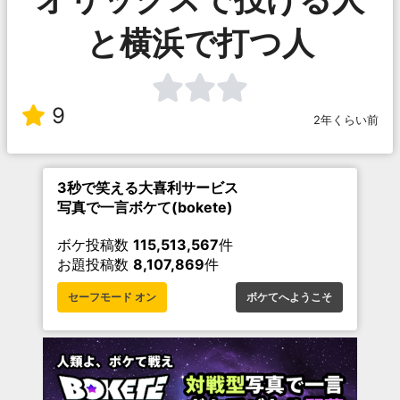
と横浜で打つ人
9
2年くらい前
3秒で笑える大喜利サービス
写真で一言ボケて(bokete)
ボケ投稿数
115,513,567
件
お題投稿数
8,107,869
件
セーフモード オン
ボケてへようこそ