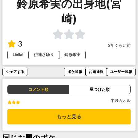
鈴原希実の出身地(宮
崎)
3
2年くらい前
Liella!
伊達さゆり
鈴原希実
シェアする
ボケ通報
お題通報
ユーザー通報
コメント順
星つけた順
半咲カオル
もっと見る
同じお題のボケ