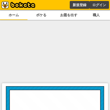
新規登録
ログイン
ホーム
ボケる
お題を出す
職人