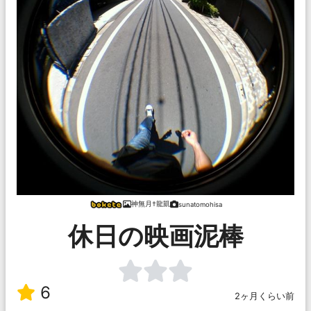
神無月†龍凱
sunatomohisa
休日の映画泥棒
6
2ヶ月くらい前