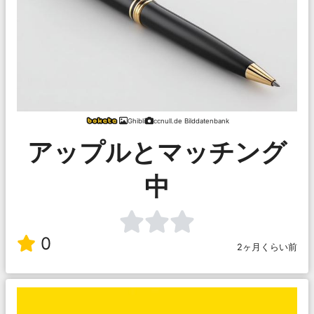
Ghibli
ccnull.de Bilddatenbank
アップルとマッチング
中
0
2ヶ月くらい前