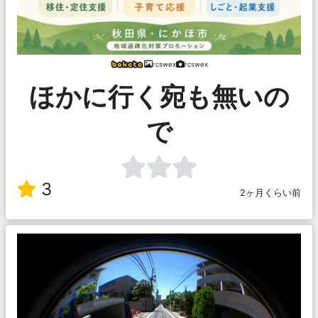
rcswex
rcswex
ほかに行く宛も無いの
で
3
2ヶ月くらい前