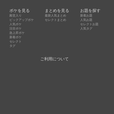
ボケを見る
まとめを見る
お題を探す
殿堂入り
最新人気まとめ
新着お題
ピックアップボケ
セレクトまとめ
人気お題
人気ボケ
セレクトお題
注目ボケ
人気タグ
急上昇ボケ
新着ボケ
セレクト
タグ
ご利用について
ボケてについて
使い方
利用規約
よくある質問
クッキーの利用について
お問い合わせ
広告掲載について
運営会社
Copyright © ボケて（bokete）All rights reserved. 株式
会社オモロキ