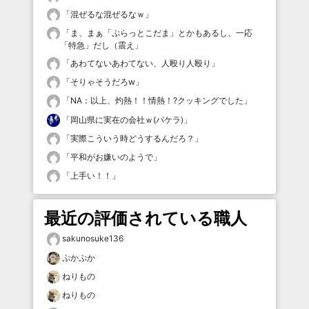
「
混ぜるな混ぜるなｗ
」
「
ま、まぁ「ぷらっとこだま」とかもあるし、一応
「特急」だし（震え
」
「
あわてないあわてない、人殴り人殴り
」
「
そりゃそうだろw
」
「
NA：以上、灼熱！！情熱！?クッキングでした
」
「
岡山県に実在の会社ｗ(バケラ)
」
「
実際こういう時どうするんだろ？
」
「
平和がお嫌いのようで
」
「
上手い！！
」
最近の評価されている職人
sakunosuke136
ぷかぷか
ねりもの
ねりもの