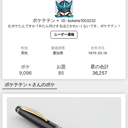
ボケテテン＋
ID:
bokete1003232
Ｑ:ボケたんですか？A:たん付けするほどかわいくないです。ボケテテン！
ユーザー通報
性別
都道府県
生年月日
男性
愛知県
1975.05.16
ボケ
お題
星の合計
9,096
85
36,257
ボケテテン＋
さんのボケ