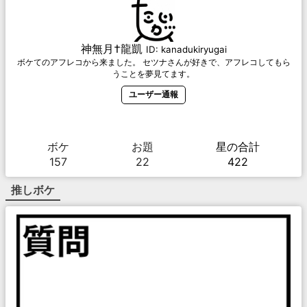
神無月†龍凱
ID:
kanadukiryugai
ボケてのアフレコから来ました。 セツナさんが好きで、アフレコしてもら
うことを夢見てます。
ユーザー通報
ボケ
お題
星の合計
157
22
422
推しボケ