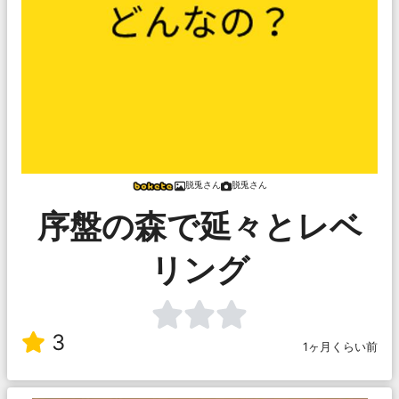
脱兎さん
脱兎さん
序盤の森で延々とレベ
リング
3
1ヶ月くらい前