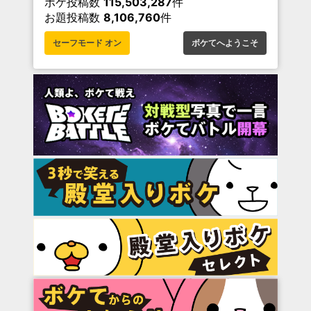
ボケ投稿数
115,503,287
件
お題投稿数
8,106,760
件
セーフモード オン
ボケてへようこそ