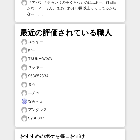
「
アバン「ああいうのをくらったのは…あー…何回目
かな…？ うん、まあ…多分10回以上くらってるから
な…！」
」
最近の評価されている職人
ユッキー
むー
TSUNAGAWA
ユッキー
963852834
まる
エチョ
なみへえ
アンタレス
Syu0607
おすすめのボケを毎日お届け