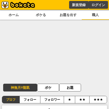
新規登録
ログイン
ホーム
ボケる
お題を出す
職人
神無月†龍凱
ボケ
お題
プロフ
フォロー
フォロワー
★
★★
★★★