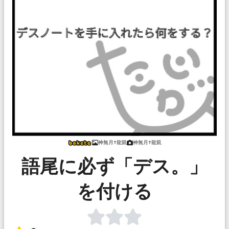
神無月†龍凱
神無月†龍凱
語尾に必ず「デス。」
を付ける