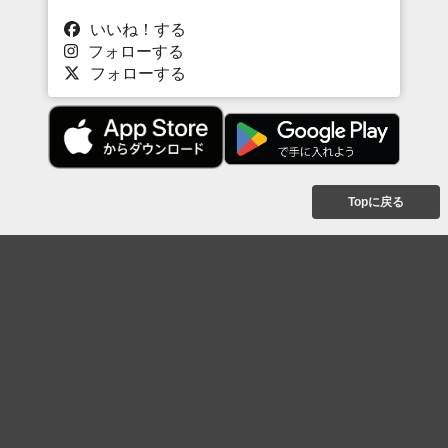
いいね！する
フォローする
フォローする
Topに戻る
ボケを見る
まとめを見る
お題を探す
殿堂入り
最新人気まとめ
新着お題
ピックアップボケ
セレクトまとめ
人気お題
人気ボケ
セレクトお題
注目ボケ
人気タグ
急上昇ボケ
新着ボケ
セレクト
タグ