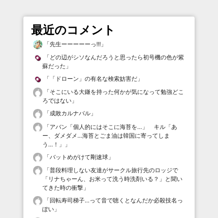
最近のコメント
「
先生ーーーーーっ!!!
」
「
どの辺がシソなんだろうと思ったら初号機の色が紫
蘇だった
」
「
「ドローン」の有名な検索妨害だ
」
「
そこにいる大鎌を持った何かが気になって勉強どこ
ろではない
」
「
成敗カルナバル
」
「
アバン「個人的にはそこに海苔を…」 キル「あ
ー、ダメダメ…海苔とごま油は韓国に寄ってしま
う…！」
」
「
バットめがけて剛速球
」
「
普段料理しない友達がサークル旅行先のロッジで
「リナちゃーん、お米って洗う時洗剤いる？」と聞い
てきた時の衝撃
」
「
回転寿司梯子…って音で聴くとなんだか必殺技名っ
ぽい
」