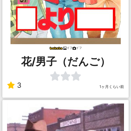
イフ
イフ
花/男子（だんご）
3
1ヶ月くらい前