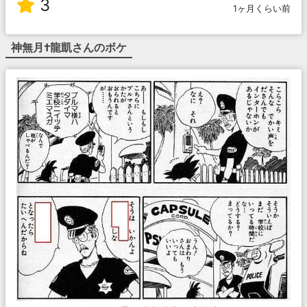
3
1ヶ月くらい前
神無月†龍凱
さんのボケ