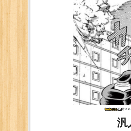
青メガ
汎