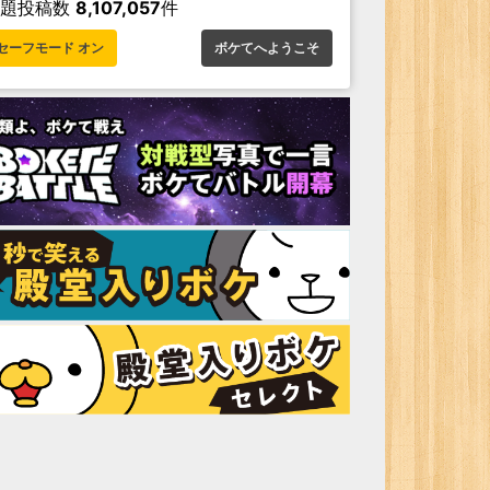
お題投稿数
8,107,057
件
セーフモード オン
ボケてへようこそ