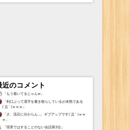
最近のコメント
「
もう着いてるじゃんw
」
「
利口ぶって漢字を書き散らしているが未熟である
(´Д｀)ｗｗｗ
」
「
さ、流石に分からん…。ギブアップです(´Д｀)ｗｗ
ｗ
」
「
現実ではすることのない会話第3位
」