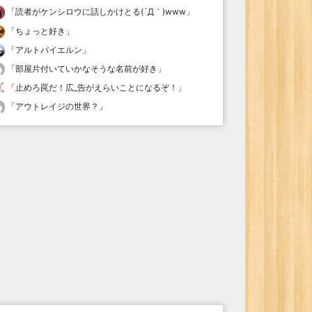
「
読者がケンシロウに話しかけとる(´Д｀)www
」
「
ちょっと好き
」
「
アルトバイエルン
」
「
部屋片付いていかなそうな名前が好き
」
「
止めろ罠だ！広_告がえらいことになるぞ！
」
「
アウトレイジの世界？
」