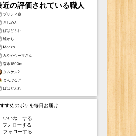
最近の評価されている職人
プリティ慶
きしめん
ぱぱどぶれ
鯉かち
Morizo
みややウーマさん
森永1500m
タムケン2
どんぶるげ
ぱぱどぶれ
すすめのボケを毎日お届け
いいね！する
フォローする
フォローする