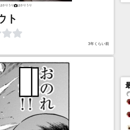
はかりうり
はかりうり
ウト
3年くらい前