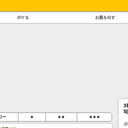
ボケる
お題を出す
3
写
ワー
★
★★
★★★