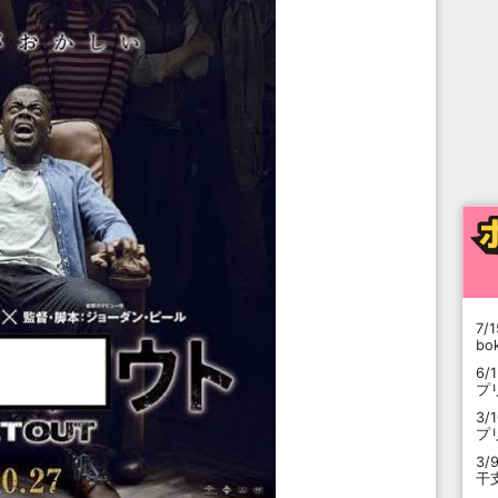
7/1
b
6/
プ
3/
プ
3/
干