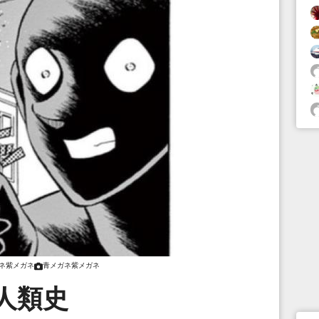
ネ紫メガネ
青メガネ紫メガネ
人類史