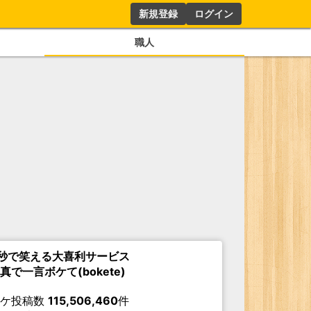
新規登録
ログイン
職人
秒で笑える大喜利サービス
真で一言ボケて(bokete)
ボケ投稿数
115,506,460
件