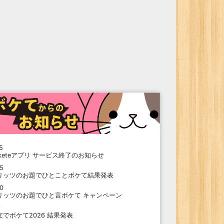
5
oketeアプリ サービス終了のお知らせ
15
リッツのお題でひとことボケて結果発表
10
リッツのお題でひと言ボケて キャンペーン
9
支でボケて2026 結果発表