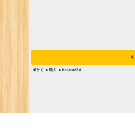
も
ボケて
>
職人
>
balusu254