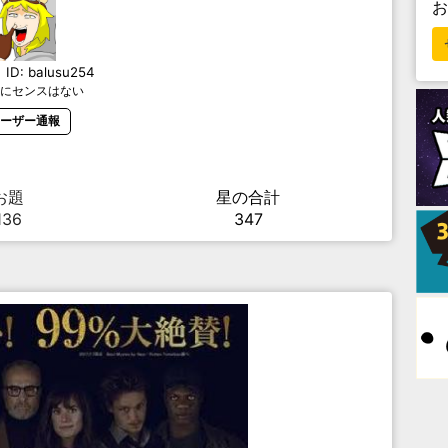
ス
ID:
balusu254
にセンスはない
ーザー通報
お題
星の合計
136
347