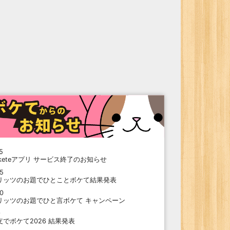
5
oketeアプリ サービス終了のお知らせ
15
リッツのお題でひとことボケて結果発表
10
リッツのお題でひと言ボケて キャンペーン
9
支でボケて2026 結果発表