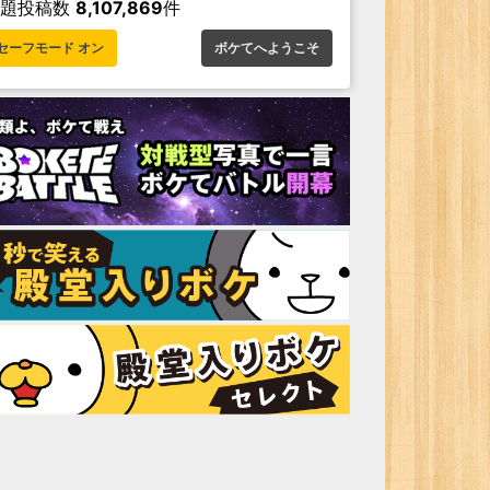
お題投稿数
8,107,869
件
セーフモード オン
ボケてへようこそ