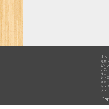
ボケ
殿堂
ピッ
人気
注目
急上
新着
セレ
タグ
Cop