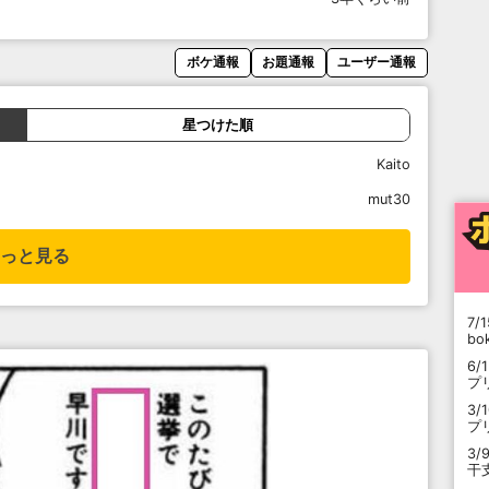
ボケ通報
お題通報
ユーザー通報
星つけた順
Kaito
mut30
っと見る
7/1
b
6/
プ
3/
プ
3/
干