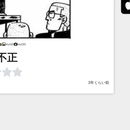
mut30
mut30
不正
3年くらい前