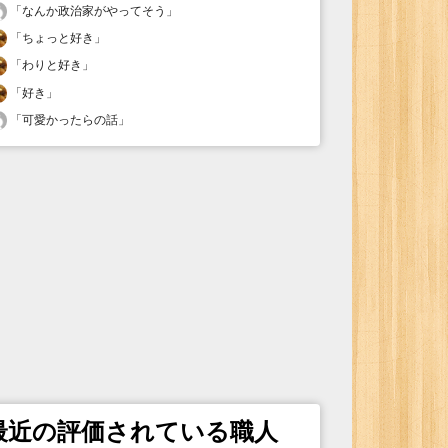
「
なんか政治家がやってそう
」
「
ちょっと好き
」
「
わりと好き
」
「
好き
」
「
可愛かったらの話
」
最近の評価されている職人