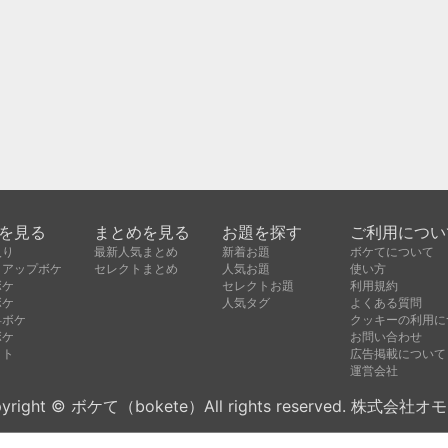
を見る
まとめを見る
お題を探す
ご利用につい
入り
最新人気まとめ
新着お題
ボケてについて
クアップボケ
セレクトまとめ
人気お題
使い方
ボケ
セレクトお題
利用規約
ボケ
人気タグ
よくある質問
昇ボケ
クッキーの利用に
ボケ
お問い合わせ
クト
広告掲載について
運営会社
yright © ボケて（bokete）All rights reserved. 株式会社