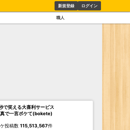
新規登録
ログイン
職人
秒で笑える大喜利サービス
真で一言ボケて(bokete)
ボケ投稿数
115,513,567
件