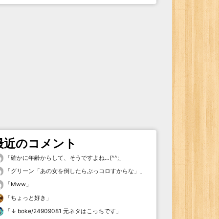
最近のコメント
「
確かに年齢からして、そうですよね…(^^;
」
「
グリーン「あの女を倒したらぶっコロすからな」
」
「
Mww
」
「
ちょっと好き
」
「
↓ boke/24909081 元ネタはこっちです
」