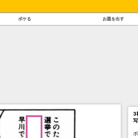
ボケる
お題を出す
3
写