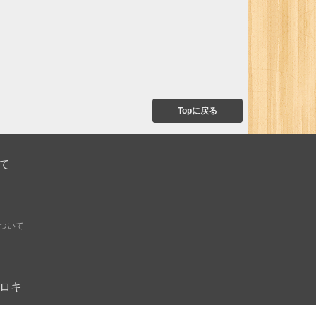
Topに戻る
て
ついて
オモロキ