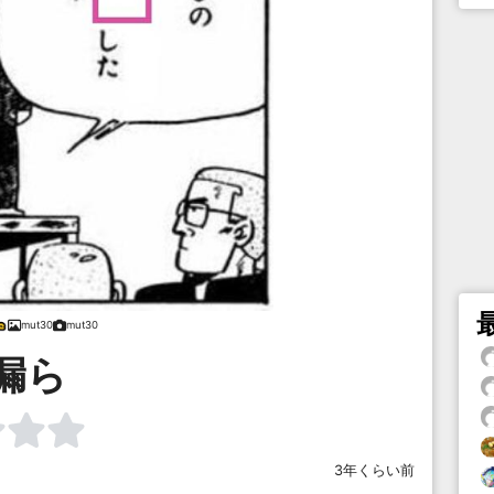
mut30
mut30
漏ら
3年くらい前