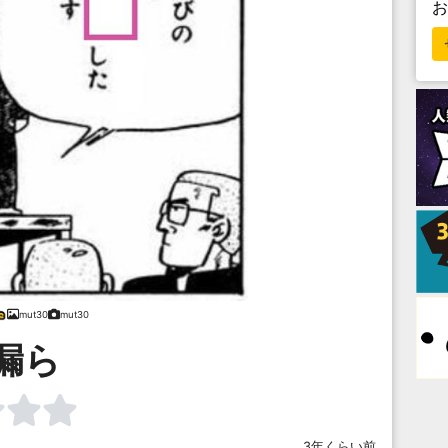
mut30
mut30
漏ら
3年くらい前