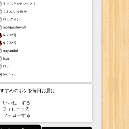
キヨスケ=テンペスト
くれないか豚を
ロックオン
mofumofuwolf
n-202号
n-202号
nayandol
tsgs
ロボ
hikiniku
すすめのボケを毎日お届け
いいね！する
フォローする
フォローする