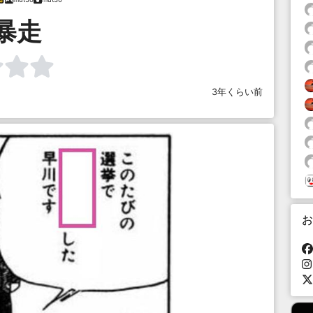
暴走
3年くらい前
お