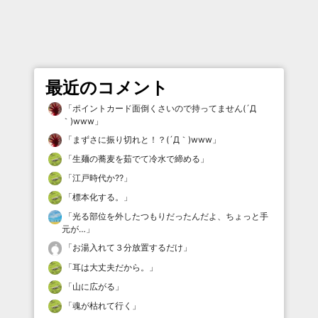
最近のコメント
「
ポイントカード面倒くさいので持ってません(´Д
｀)www
」
「
まずさに振り切れと！？(´Д｀)www
」
「
生麺の蕎麦を茹でて冷水で締める
」
「
江戸時代か⁇
」
「
標本化する。
」
「
光る部位を外したつもりだったんだよ、ちょっと手
元が…
」
「
お湯入れて３分放置するだけ
」
「
耳は大丈夫だから。
」
「
山に広がる
」
「
魂が枯れて行く
」