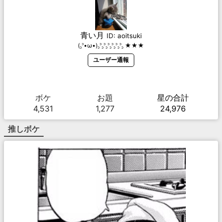
青い月
ID:
aoitsuki
(꜆꜄•ω•)꜆꜄꜆꜄꜆꜄꜆꜄꜆꜄꜆꜄꜆ ★★★
ユーザー通報
ボケ
お題
星の合計
4,531
1,277
24,976
推しボケ