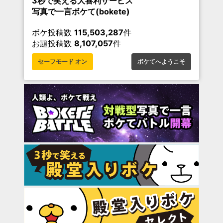
3秒で笑える大喜利サービス
写真で一言ボケて(bokete)
ボケ投稿数
115,503,287
件
お題投稿数
8,107,057
件
セーフモード オン
ボケてへようこそ