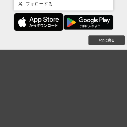
フォローする
Topに戻る
ボケを見る
まとめを見る
お題を探す
殿堂入り
最新人気まとめ
新着お題
ピックアップボケ
セレクトまとめ
人気お題
人気ボケ
セレクトお題
注目ボケ
人気タグ
急上昇ボケ
新着ボケ
セレクト
タグ
ご利用について
ボケてについて
使い方