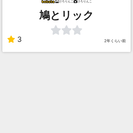
けろりんこ
けろりんこ
鳩とリック
3
2年くらい前