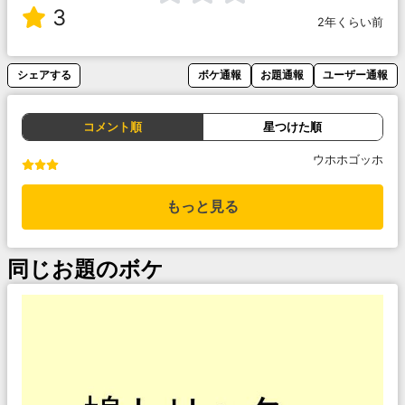
3
2年くらい前
シェアする
ボケ通報
お題通報
ユーザー通報
コメント順
星つけた順
ウホホゴッホ
もっと見る
同じお題のボケ