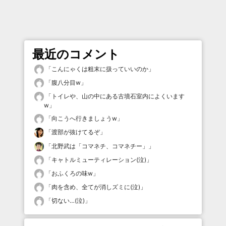
最近のコメント
「
こんにゃくは粗末に扱っていいのか
」
「
腹八分目w
」
「
トイレや、山の中にある古墳石室内によくいます
w
」
「
向こうへ行きましょうw
」
「
渡部が抜けてるぞ
」
「
北野武は「コマネチ、コマネチー」
」
「
キャトルミューティレーション(泣)
」
「
おふくろの味w
」
「
肉を含め、全てが消しズミに(泣)
」
「
切ない…(泣)
」