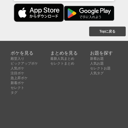
Topに戻る
ボケを見る
まとめを見る
お題を探す
殿堂入り
最新人気まとめ
新着お題
ピックアップボケ
セレクトまとめ
人気お題
人気ボケ
セレクトお題
注目ボケ
人気タグ
急上昇ボケ
新着ボケ
セレクト
タグ
ご利用について
ボケてについて
使い方
利用規約
よくある質問