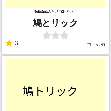
けろりんこ
けろりんこ
鳩とリック
3
2年くらい前