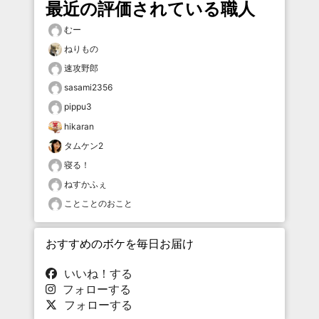
最近の評価されている職人
むー
ねりもの
速攻野郎
sasami2356
pippu3
hikaran
タムケン2
寝る！
ねすかふぇ
ことことのおこと
おすすめのボケを毎日お届け
いいね！する
フォローする
フォローする