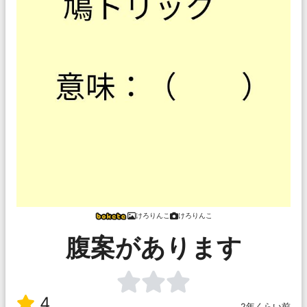
けろりんこ
けろりんこ
腹案があります
4
2年くらい前