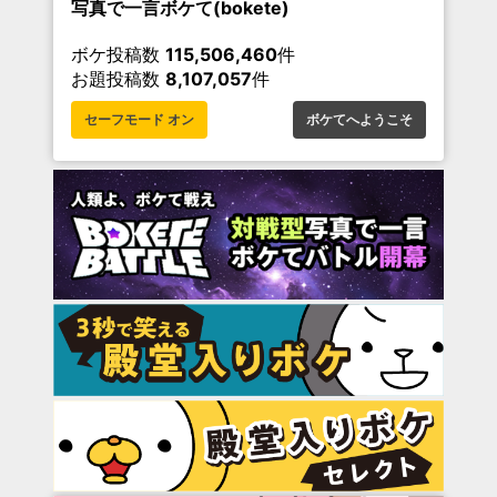
写真で一言ボケて(bokete)
ボケ投稿数
115,506,460
件
お題投稿数
8,107,057
件
セーフモード オン
ボケてへようこそ