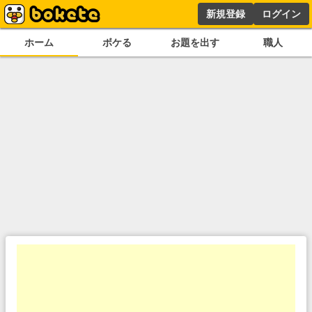
新規登録
ログイン
ホーム
ボケる
お題を出す
職人