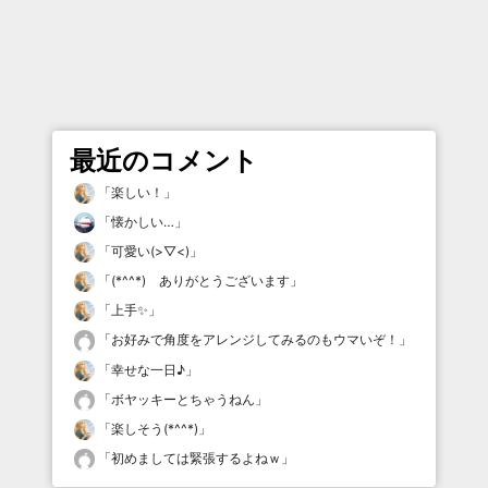
最近のコメント
「
楽しい！
」
「
懐かしい…
」
「
可愛い(>▽<)
」
「
(*^^*) ありがとうございます
」
「
上手✨
」
「
お好みで角度をアレンジしてみるのもウマいぞ！
」
「
幸せな一日♪
」
「
ボヤッキーとちゃうねん
」
「
楽しそう(*^^*)
」
「
初めましては緊張するよねｗ
」