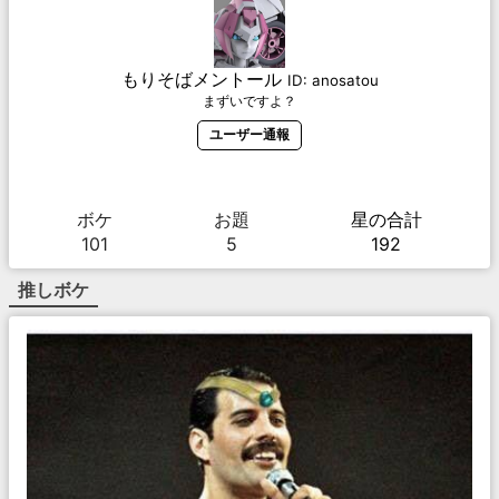
もりそばメントール
ID:
anosatou
まずいですよ？
ユーザー通報
ボケ
お題
星の合計
101
5
192
推しボケ