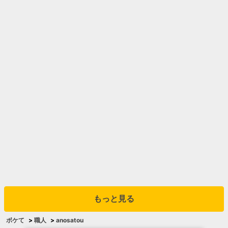
もっと見る
ボケて
>
職人
>
anosatou