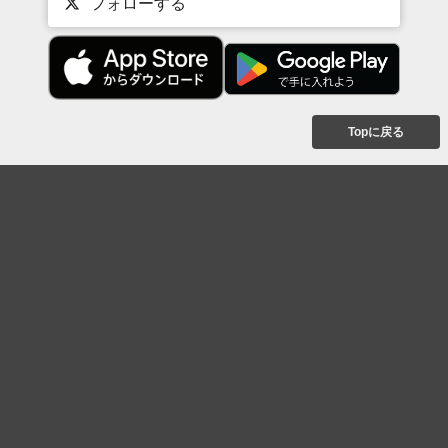
フォローする
Topに戻る
ボケを見る
まとめを見る
お題を探す
殿堂入り
最新人気まとめ
新着お題
ピックアップボケ
セレクトまとめ
人気お題
人気ボケ
セレクトお題
注目ボケ
人気タグ
急上昇ボケ
新着ボケ
セレクト
タグ
ご利用について
ボケてについて
使い方