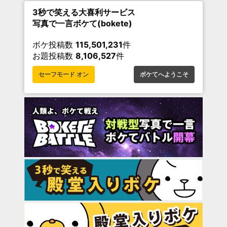
3秒で笑える大喜利サービス
写真で一言ボケて(bokete)
ボケ投稿数
115,501,231
件
お題投稿数
8,106,527
件
セーフモード オン
ボケてへようこそ