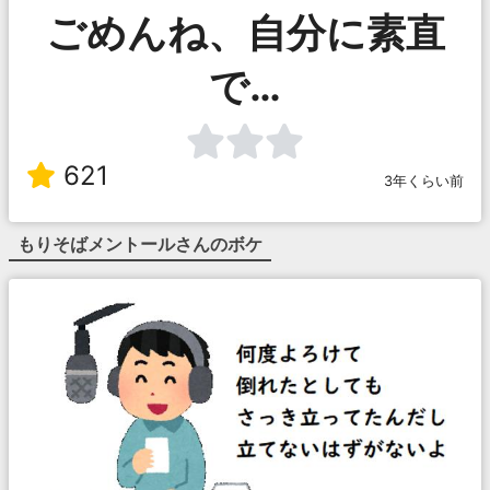
ごめんね、自分に素直
で…
621
3年くらい前
もりそばメントール
さんのボケ