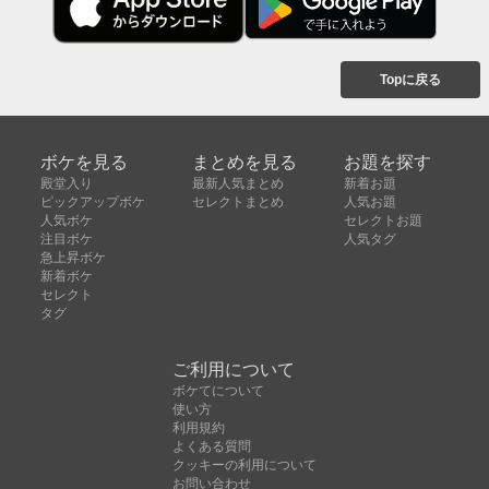
Topに戻る
ボケを見る
まとめを見る
お題を探す
殿堂入り
最新人気まとめ
新着お題
ピックアップボケ
セレクトまとめ
人気お題
人気ボケ
セレクトお題
注目ボケ
人気タグ
急上昇ボケ
新着ボケ
セレクト
タグ
ご利用について
ボケてについて
使い方
利用規約
よくある質問
クッキーの利用について
お問い合わせ