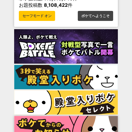
お題投稿数
8,108,422
件
セーフモード オン
ボケてへようこそ