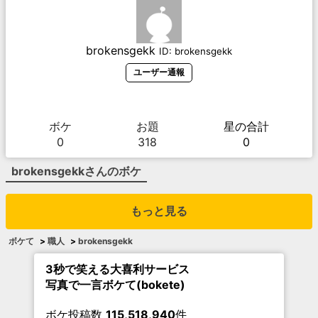
brokensgekk
ID:
brokensgekk
ユーザー通報
ボケ
お題
星の合計
0
318
0
brokensgekk
さんのボケ
もっと見る
ボケて
>
職人
>
brokensgekk
3秒で笑える大喜利サービス
写真で一言ボケて(bokete)
ボケ投稿数
115,518,940
件