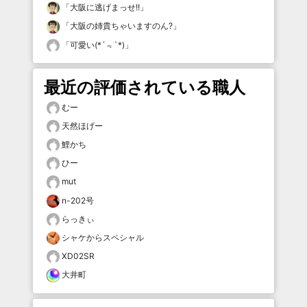
「
大阪に逃げまっせ!!
」
「
大阪の姉貴ちゃいますのん?
」
「
可愛い(*´﹃`*)
」
最近の評価されている職人
むー
天然ほげー
鯉かち
ひー
mut
n-202号
らっきぃ
シャケからスペシャル
XD02SR
大井町