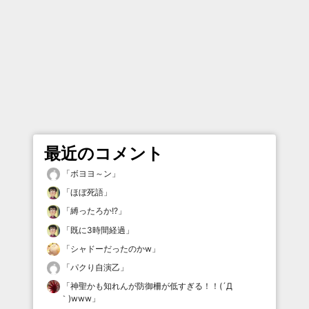
最近のコメント
「
ボヨヨ～ン
」
「
ほぼ死語
」
「
縛ったろか!?
」
「
既に3時間経過
」
「
シャドーだったのかw
」
「
パクり自演乙
」
「
神聖かも知れんが防御柵が低すぎる！！(´Д
｀)www
」