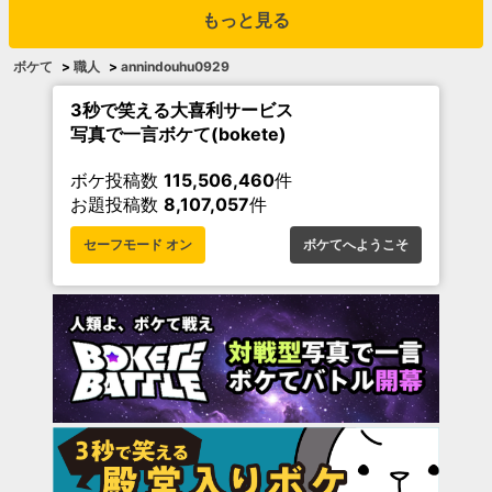
もっと見る
ボケて
>
職人
>
annindouhu0929
3秒で笑える大喜利サービス
写真で一言ボケて(bokete)
ボケ投稿数
115,506,460
件
お題投稿数
8,107,057
件
セーフモード オン
ボケてへようこそ