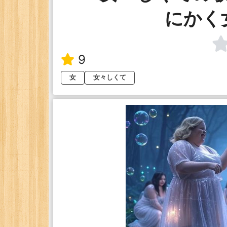
にかく
9
女
女々しくて