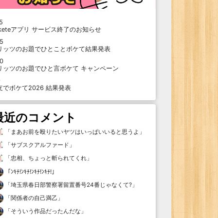
5
oketeアプリ サービス終了のお知らせ
15
リッツのお題でひとことボケて結果発表
10
リッツのお題でひと言ボケて キャンペーン
9
支でボケて2026 結果発表
最近のコメント
「
まあお前を殴りたいヤツはいっぱいいると思うよ
」
「
サブスクアルファード
」
「
忠相、ちょっと斬られてくれ
」
「
ﾝｷﾁ!ﾝｷﾁ!ﾝｷﾁ!ﾝｷﾁ!
」
「
埼玉県春日部警察署留置番号24番じゃなくて?
」
「
関係者の自己満乙
」
「
そういう作品だったんだな
」