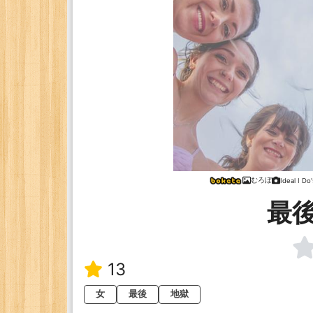
むろぼ
Ideal I D
最
13
女
最後
地獄