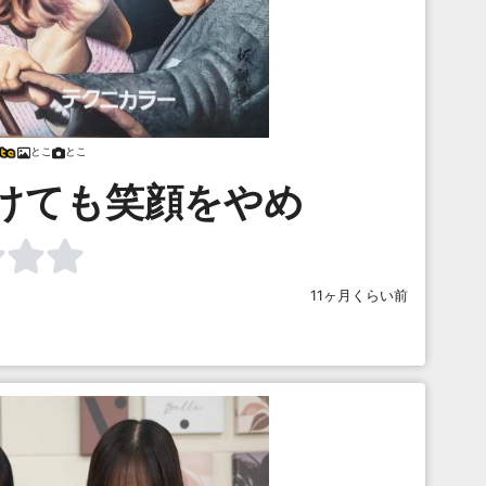
とこ
とこ
けても笑顔をやめ
11ヶ月くらい前