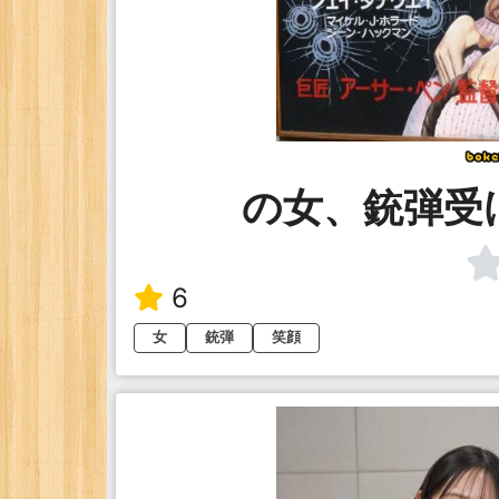
の女、銃弾受
6
女
銃弾
笑顔