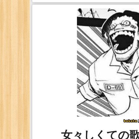
女々しくての