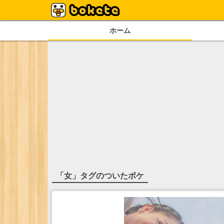
ホーム
「
女
」タグのついたボケ