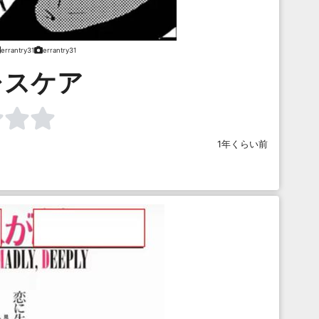
errantry31
errantry31
レスケア
1年くらい前