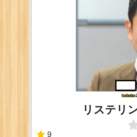
リステリ
9