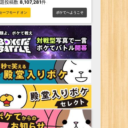
お題投稿数
8,107,281
件
セーフモード オン
ボケてへようこそ