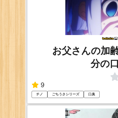
お父さんの加
分の
9
チノ
ごちうさシリーズ
口臭