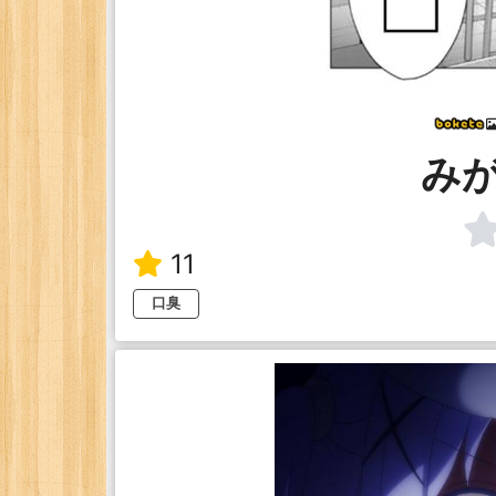
み
11
口臭