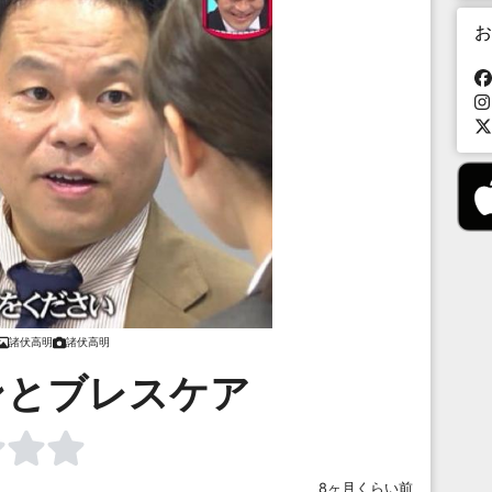
お
諸伏高明
諸伏高明
ンとブレスケア
8ヶ月くらい前