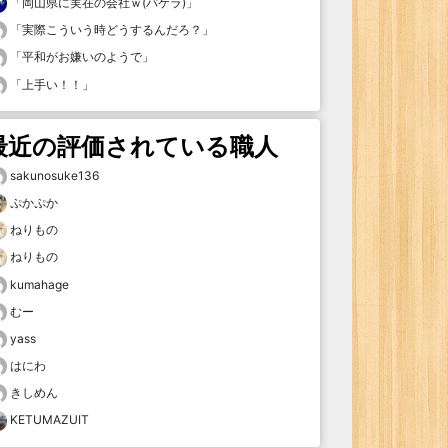
「
岡山県に実在の会社ｗ(バケラ)
」
「
実際こういう時どうするんだろ？
」
「
平和がお嫌いのようで
」
「
上手い！！
」
最近の評価されている職人
sakunosuke136
ぷかぷか
ねりもの
ねりもの
kumahage
むー
yass
はにわ
きしめん
KETUMAZUIT