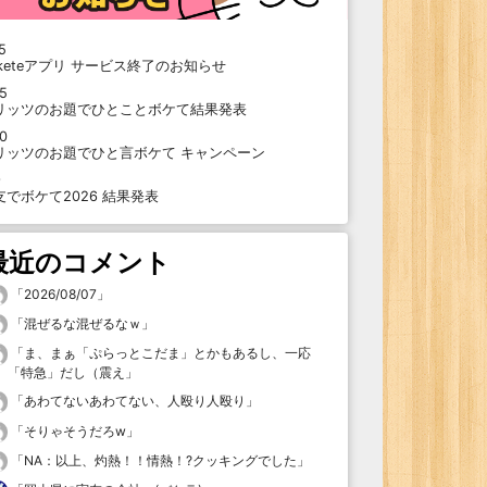
5
oketeアプリ サービス終了のお知らせ
15
リッツのお題でひとことボケて結果発表
10
リッツのお題でひと言ボケて キャンペーン
9
支でボケて2026 結果発表
最近のコメント
「
2026/08/07
」
「
混ぜるな混ぜるなｗ
」
「
ま、まぁ「ぷらっとこだま」とかもあるし、一応
「特急」だし（震え
」
「
あわてないあわてない、人殴り人殴り
」
「
そりゃそうだろw
」
「
NA：以上、灼熱！！情熱！?クッキングでした
」