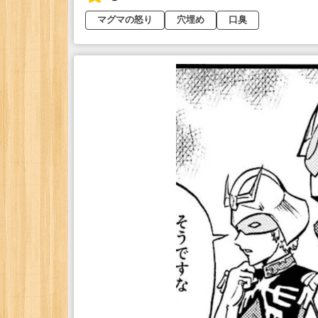
マグマの怒り
穴埋め
口臭