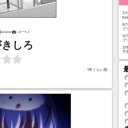
7/1
b
6/
プ
ふるーちぇ
kanaman
3/
プ
がきしろ
3/
干
1年くらい前