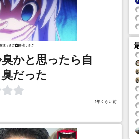
客注うさぎ
客注うさぎ
齢臭かと思ったら自
口臭だった
1年くらい前