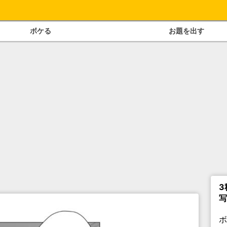
ボケる
お題を出す
3
写