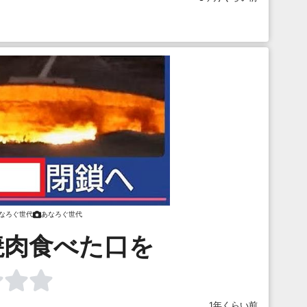
なろぐ世代
あなろぐ世代
焼肉食べた口を
1年くらい前