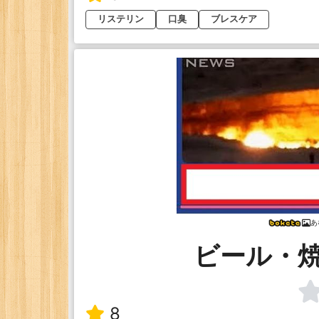
リステリン
口臭
ブレスケア
あ
ビール・
8