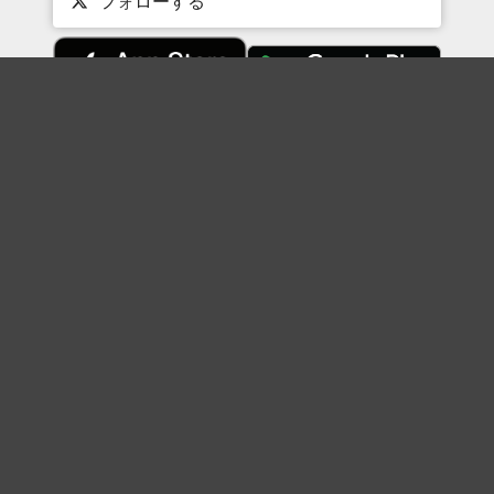
フォローする
Topに戻る
ボケを見る
まとめを見る
お題を探す
殿堂入り
最新人気まとめ
新着お題
ピックアップボケ
セレクトまとめ
人気お題
人気ボケ
セレクトお題
注目ボケ
人気タグ
急上昇ボケ
新着ボケ
セレクト
タグ
ご利用について
ボケてについて
使い方