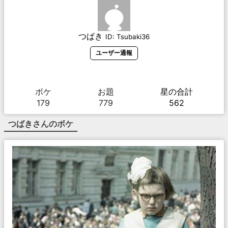
つばき
ID:
Tsubaki36
ユーザー通報
ボケ
お題
星の合計
179
779
562
つばき
さんのボケ