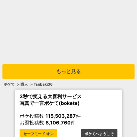
もっと見る
ボケて
>
職人
>
Tsubaki36
3秒で笑える大喜利サービス
写真で一言ボケて(bokete)
ボケ投稿数
115,503,287
件
お題投稿数
8,106,760
件
セーフモード オン
ボケてへようこそ