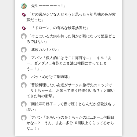
「
先生ーーーーーっ!!!
」
「
どの辺がシソなんだろうと思ったら初号機の色が紫
蘇だった
」
「
「ドローン」の有名な検索妨害だ
」
「
そこにいる大鎌を持った何かが気になって勉強どこ
ろではない
」
「
成敗カルナバル
」
「
アバン「個人的にはそこに海苔を…」 キル「あ
ー、ダメダメ…海苔とごま油は韓国に寄ってしま
う…！」
」
「
バットめがけて剛速球
」
「
普段料理しない友達がサークル旅行先のロッジで
「リナちゃーん、お米って洗う時洗剤いる？」と聞い
てきた時の衝撃
」
「
回転寿司梯子…って音で聴くとなんだか必殺技名っ
ぽい
」
「
アバン「ああいうのをくらったのは…あー…何回目
かな…？ うん、まあ…多分10回以上くらってるから
な…！」
」