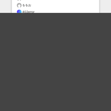
ををお
402error
ででんね丸
おすすめのボケを毎日お届け
いいね！する
フォローする
フォローする
Topに戻る
ボケを見る
まとめを見る
お題を探す
殿堂入り
最新人気まとめ
新着お題