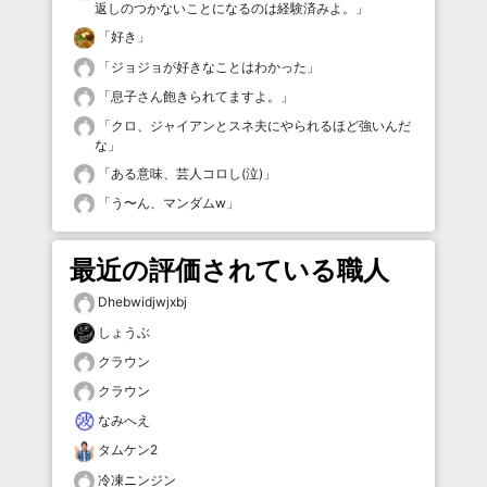
返しのつかないことになるのは経験済みよ。
」
「
好き
」
「
ジョジョが好きなことはわかった
」
「
息子さん飽きられてますよ。
」
「
クロ、ジャイアンとスネ夫にやられるほど強いんだ
な
」
「
ある意味、芸人コロし(泣)
」
「
う〜ん、マンダムw
」
最近の評価されている職人
Dhebwidjwjxbj
しょうぶ
クラウン
クラウン
なみへえ
タムケン2
冷凍ニンジン