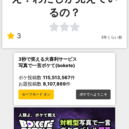
るの？
3
3年くらい前
3秒で笑える大喜利サービス
写真で一言ボケて(bokete)
ボケ投稿数
115,513,567
件
お題投稿数
8,107,869
件
セーフモード オン
ボケてへようこそ