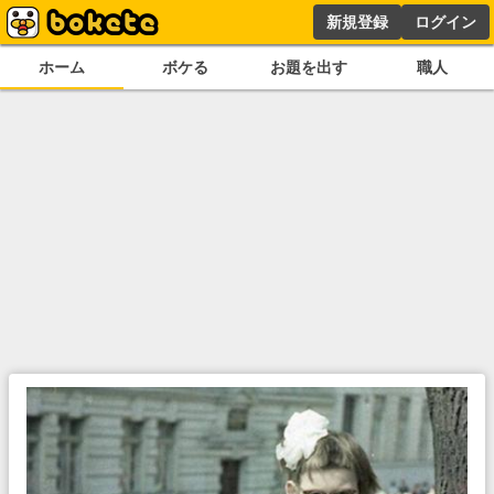
新規登録
ログイン
ホーム
ボケる
お題を出す
職人