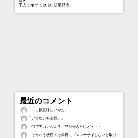
3/9
干支でボケて2026 結果発表
最近のコメント
「
メモ帳意味ないやん
」
「
アブない将軍様。
」
「
何でアカンねん？ ワシ好きやけど・・・
」
「
そういう状況では早目にゴメンナサイしないと取り