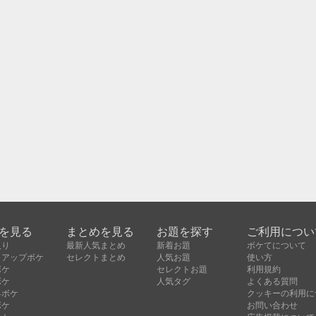
を見る
まとめを見る
お題を探す
ご利用につい
入り
最新人気まとめ
新着お題
ボケてについて
クアップボケ
セレクトまとめ
人気お題
使い方
ボケ
セレクトお題
利用規約
ボケ
人気タグ
よくある質問
昇ボケ
クッキーの利用に
ボケ
お問い合わせ