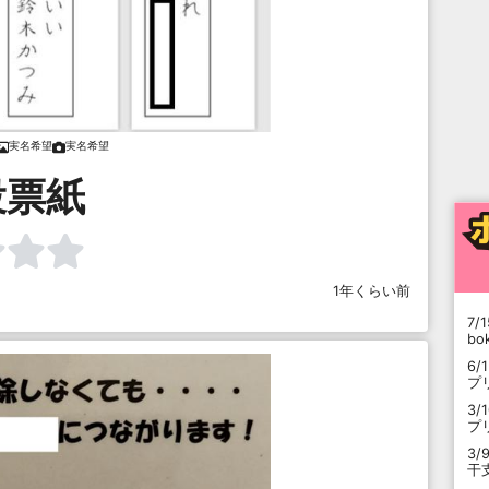
実名希望
実名希望
投票紙
1年くらい前
7/1
b
6/
プ
3/
プ
3/
干