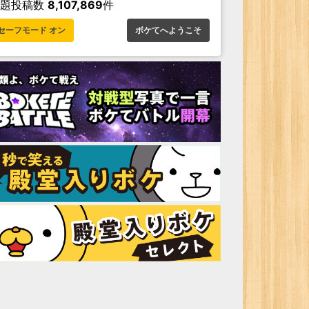
お題投稿数
8,107,869
件
セーフモード オン
ボケてへようこそ