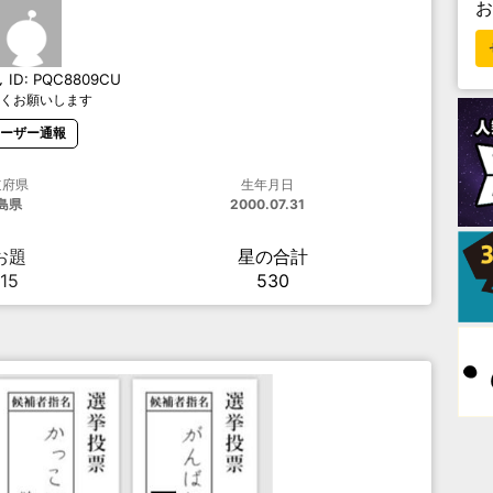
ん
ID:
PQC8809CU
くお願いします
ーザー通報
道府県
生年月日
島県
2000.07.31
お題
星の合計
15
530