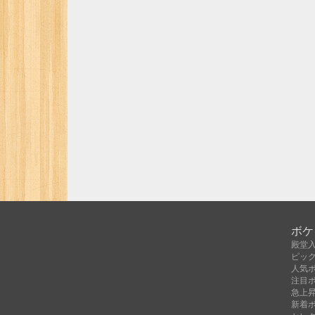
ボケ
殿堂
ピッ
人気
注目
急上
新着