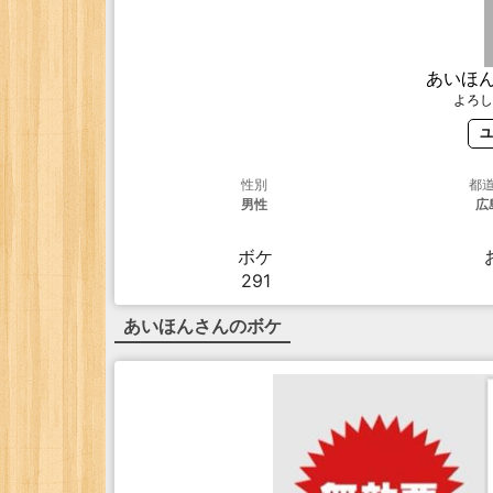
あいほ
よろし
ユ
性別
都
男性
広
ボケ
291
あいほん
さんのボケ