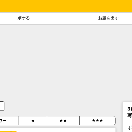
ボケる
お題を出す
3
写
ワー
★
★★
★★★