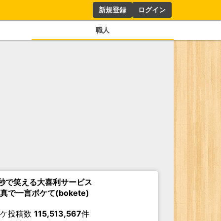
新規登録
ログイン
職人
秒で笑える大喜利サービス
真で一言ボケて(bokete)
ボケ投稿数
115,513,567
件