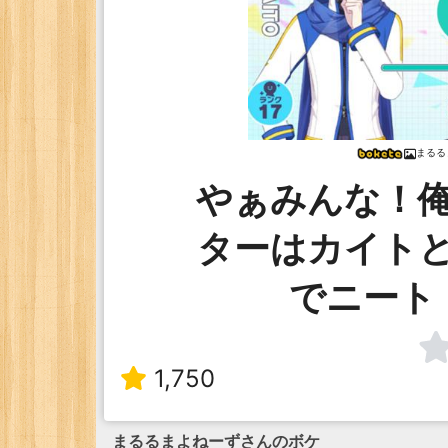
まるる
やぁみんな！
ターはカイト
でニート
1,750
まるるまよねーず
さんのボケ