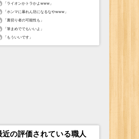
「
ライオンかトラかよwww
」
「
ホンマに暴れん坊になるなやwww
」
「
裏切り者の可能性も
」
「
筆まめででもいいよ
」
「
もういいです
」
最近の評価されている職人