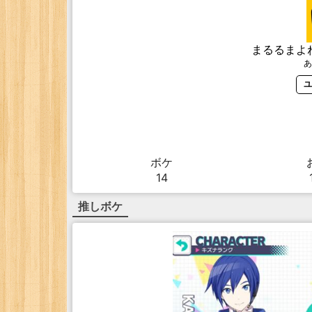
まるるまよ
あ
ユ
ボケ
14
推しボケ