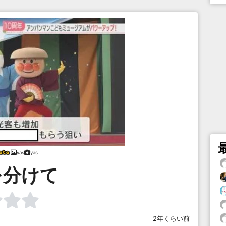
yas
yas
を分けて
2年くらい前