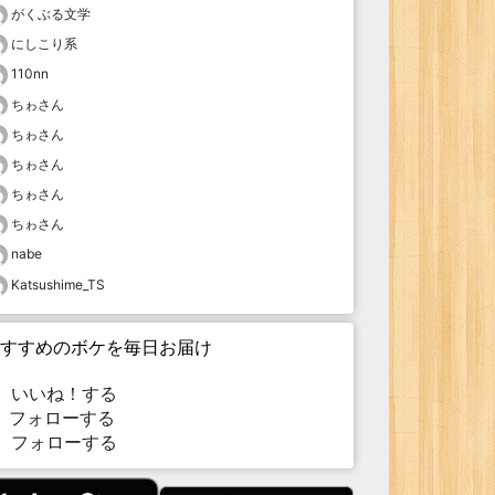
がくぶる文学
にしこり系
110nn
ちゎさん
ちゎさん
ちゎさん
ちゎさん
ちゎさん
nabe
Katsushime_TS
すすめのボケを毎日お届け
いいね！する
フォローする
フォローする