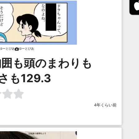
ゆーとぴあ
ゆーとぴあ
胸囲も頭のまわりも
も129.3
4年くらい前