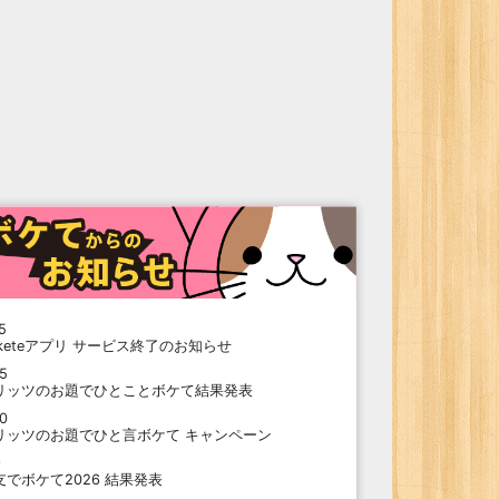
5
oketeアプリ サービス終了のお知らせ
15
リッツのお題でひとことボケて結果発表
10
リッツのお題でひと言ボケて キャンペーン
9
支でボケて2026 結果発表