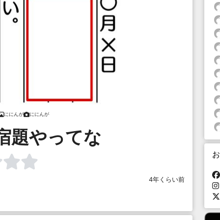
ににんが
ににんが
宿題やってな
お
4年くらい前