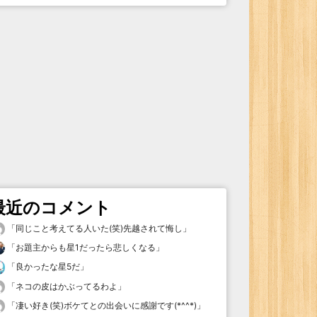
最近のコメント
「
同じこと考えてる人いた(笑)先越されて悔し
」
「
お題主からも星1だったら悲しくなる
」
「
良かったな星5だ
」
「
ネコの皮はかぶってるわよ
」
「
凄い好き(笑)ボケてとの出会いに感謝です(*^^*)
」