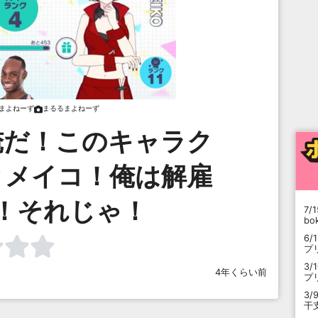
まよねーず
まるるまよねーず
俺だ！このキャラク
とメイコ！俺は解雇
！それじゃ！
7/1
b
6/
プ
3/
4年くらい前
プ
3/
干