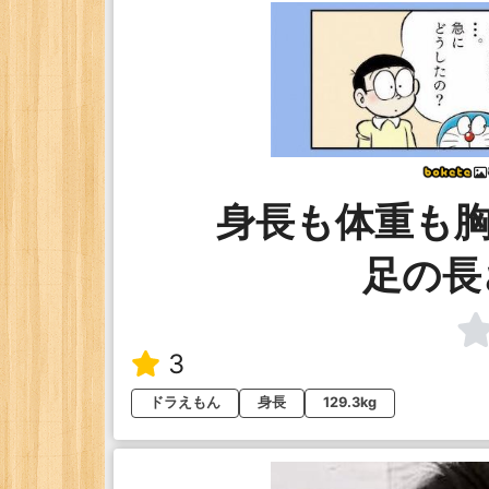
身長も体重も
足の長さ
3
ドラえもん
身長
129.3kg