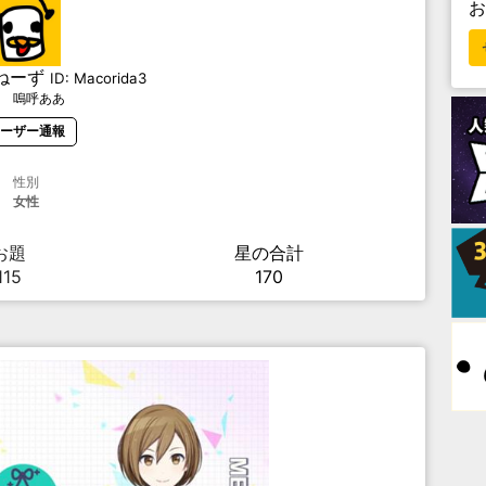
ねーず
ID:
Macorida3
ゝ嗚呼ああ
ーザー通報
性別
女性
お題
星の合計
115
170