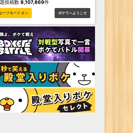
お題投稿数
8,107,869
件
セーフモード オン
ボケてへようこそ