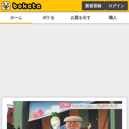
新規登録
ログイン
ホーム
ボケる
お題を出す
職人