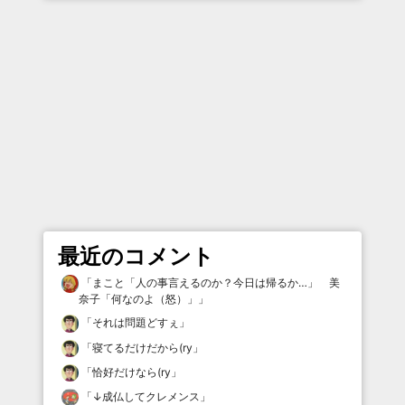
最近のコメント
「
まこと「人の事言えるのか？今日は帰るか…」 美
奈子「何なのよ（怒）」
」
「
それは問題どすぇ
」
「
寝てるだけだから(ry
」
「
恰好だけなら(ry
」
「
↓成仏してクレメンス
」