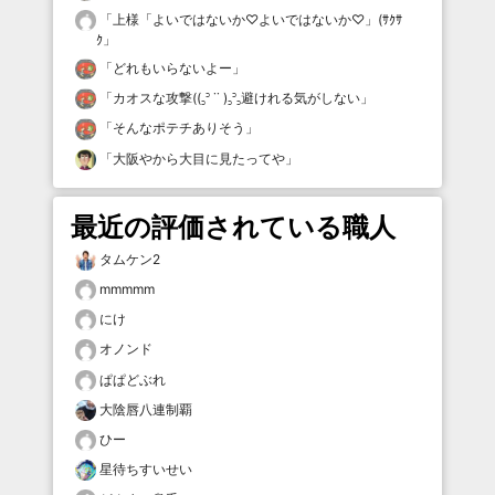
「
上様「よいではないか♡よいではないか♡」(ｻｸｻ
ｸ
」
「
どれもいらないよー
」
「
カオスな攻撃((꜆꜄ ˙˙ )꜆꜄꜆避けれる気がしない
」
「
そんなポテチありそう
」
「
大阪やから大目に見たってや
」
最近の評価されている職人
タムケン2
mmmmm
にけ
オノンド
ぱぱどぶれ
大陰唇八連制覇
ひー
星待ちすいせい