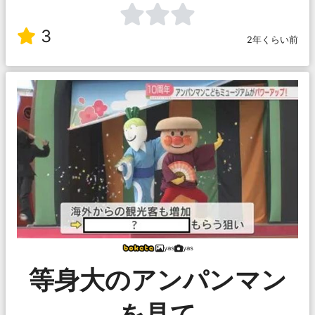
3
2年くらい前
yas
yas
等身大のアンパンマン
を見て