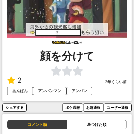
yas
yas
顔を分けて
2
2年くらい前
あんぱん
アンパンマン
アンパン
シェアする
ボケ通報
お題通報
ユーザー通報
コメント順
星つけた順