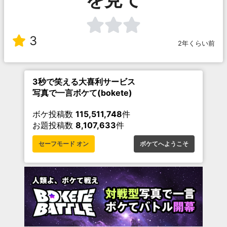
3
2年くらい前
3秒で笑える大喜利サービス
写真で一言ボケて(bokete)
ボケ投稿数
115,511,748
件
お題投稿数
8,107,633
件
セーフモード オン
ボケてへようこそ