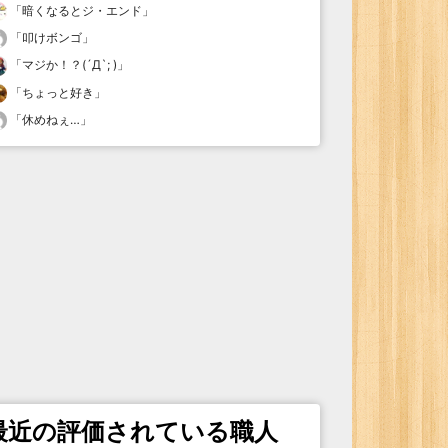
「
暗くなるとジ・エンド
」
「
叩けボンゴ
」
「
マジか！？(´Д`; )
」
「
ちょっと好き
」
「
休めねぇ…
」
最近の評価されている職人