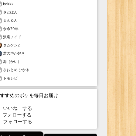
bokkk
さとぽん
るんるん
余命70年
沢庵ノイド
タムケン2
君の声が好き
海（かい）
さおとめ ひかる
トモシビ
すすめのボケを毎日お届け
いいね！する
フォローする
フォローする