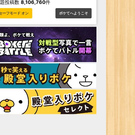
お題投稿数
8,106,760
件
セーフモード オン
ボケてへようこそ