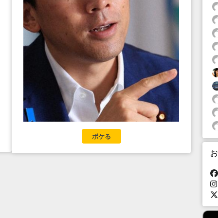
ボケる
お