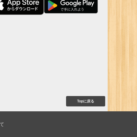
Topに戻る
て