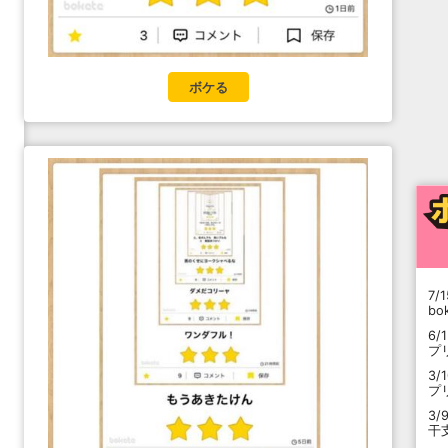
ボケる
7/1
b
6/
プ
3/
プ
3/
干