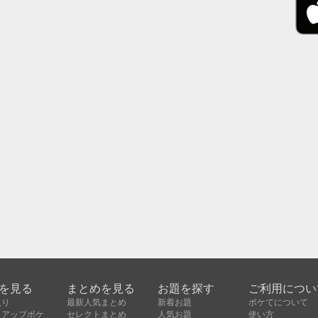
を見る
まとめを見る
お題を探す
ご利用につい
入り
最新人気まとめ
新着お題
ボケてについて
クアップボケ
セレクトまとめ
人気お題
使い方