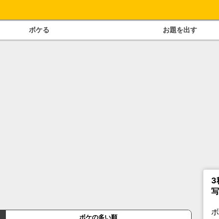
ボケる
お題を出す
3
写
ボケの多い順