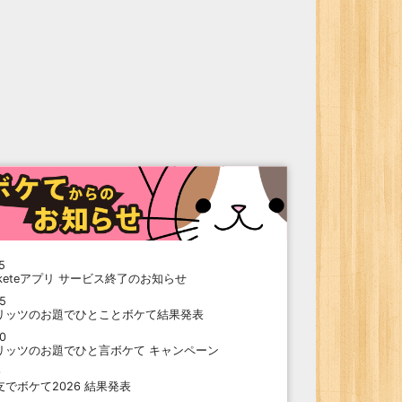
5
oketeアプリ サービス終了のお知らせ
15
リッツのお題でひとことボケて結果発表
10
リッツのお題でひと言ボケて キャンペーン
9
支でボケて2026 結果発表