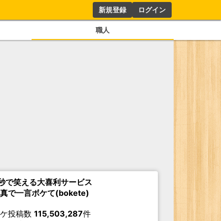
新規登録
ログイン
職人
秒で笑える大喜利サービス
真で一言ボケて(bokete)
ボケ投稿数
115,503,287
件