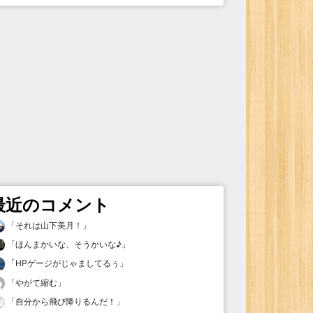
最近のコメント
「
それは山下美月！
」
「
ほんまかいな、そうかいな♪
」
「
HPゲージがじゃましてるぅ
」
「
やがて縮む
」
「
自分から飛び降りるんだ！
」