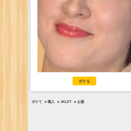
ボケる
ボケて
>
職人
>
JKLDT
>
お題