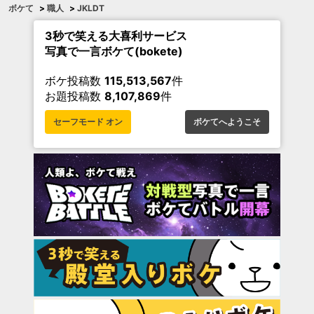
ボケて
>
職人
>
JKLDT
3秒で笑える大喜利サービス
写真で一言ボケて(bokete)
ボケ投稿数
115,513,567
件
お題投稿数
8,107,869
件
セーフモード オン
ボケてへようこそ