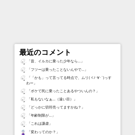
最近のコメント
「
昔、イルカに乗った少年なら…
」
「
フツーは乗ったことないんやで…
」
「
「かも」って言ってる時点で、ムリ(ヾﾉ･∀･`)っす
わー
」
「
ボケて民に乗ったことあるやついんの？
」
「
私もないなぁ…（遠い目）
」
「
どっかに切符売ってますかね？
」
「
年齢制限が…
」
「
これは謙虚
」
「
変わってのか？
」