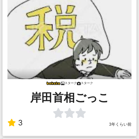
スターク
スターク
岸田首相ごっこ
3
3年くらい前