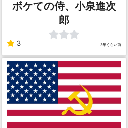
ボケての侍、小泉進次
郎
3
3年くらい前