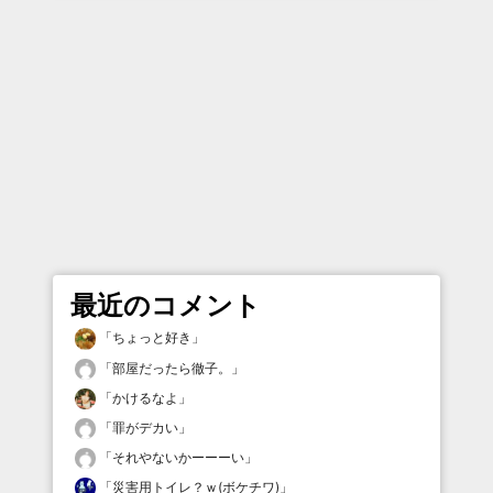
最近のコメント
「
ちょっと好き
」
「
部屋だったら徹子。
」
「
かけるなよ
」
「
罪がデカい
」
「
それやないかーーーい
」
「
災害用トイレ？ｗ(ボケチワ)
」