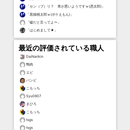
「
セン（ブ）リ？ 胃が悪いようですｗ(憑太郎)
」
「
黒猫桃太郎ｗ(ボケえもん)
」
「
嘘だと言ってよ〜
」
「
はじめまして★
」
最近の評価されている職人
DaiNarikin
鴨肉
エビ
バンビ
こもっち
Syu0607
まひろ
こもっち
tsgs
tsgs