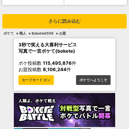
さらに読み込む
ボケて
>
職人
>
Boketeid556
>
お題
3秒で笑える大喜利サービス
写真で一言ボケて(bokete)
ボケ投稿数
115,495,876
件
お題投稿数
8,106,244
件
セーフモード オン
ボケてへようこそ