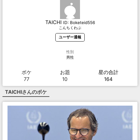
TAICHI
ID:
Boketeid556
こんちくわぶ
ユーザー通報
性別
男性
ボケ
お題
星の合計
77
10
164
TAICHI
さんのボケ