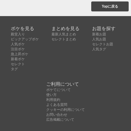
Topに戻る
ボケを見る
まとめを見る
お題を探す
殿堂入り
最新人気まとめ
新着お題
ピックアップボケ
セレクトまとめ
人気お題
人気ボケ
セレクトお題
注目ボケ
人気タグ
急上昇ボケ
新着ボケ
セレクト
タグ
ご利用について
ボケてについて
使い方
利用規約
よくある質問
クッキーの利用について
お問い合わせ
広告掲載について
運営会社