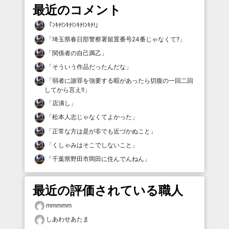
最近のコメント
「
ﾝｷﾁ!ﾝｷﾁ!ﾝｷﾁ!ﾝｷﾁ!
」
「
埼玉県春日部警察署留置番号24番じゃなくて?
」
「
関係者の自己満乙
」
「
そういう作品だったんだな
」
「
弱者に謝罪を強要する暇があったら切腹の一回二回
してから言え!!
」
「
店潰し
」
「
松本人志じゃなくてよかった
」
「
正常な方は是が非でも近づかぬこと
」
「
くしゃみはそこでしないこと
」
「
千葉県野田市岡田に住んでんねん
」
最近の評価されている職人
mmmmm
しあわせあたま