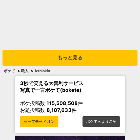
もっと見る
ボケて
>
職人
>
Ashiokin
3秒で笑える大喜利サービス
写真で一言ボケて(bokete)
ボケ投稿数
115,508,508
件
お題投稿数
8,107,633
件
セーフモード オン
ボケてへようこそ