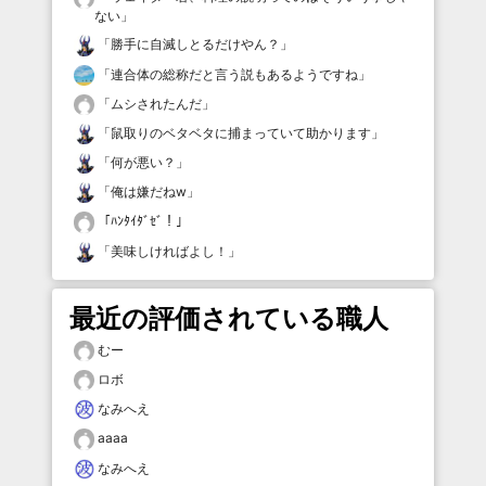
ない
」
「
勝手に自滅しとるだけやん？
」
「
連合体の総称だと言う説もあるようですね
」
「
ムシされたんだ
」
「
鼠取りのベタベタに捕まっていて助かります
」
「
何が悪い？
」
「
俺は嫌だねw
」
「
ﾊﾝﾀｲﾀﾞｾﾞ！
」
「
美味しければよし！
」
最近の評価されている職人
むー
ロボ
なみへえ
aaaa
なみへえ