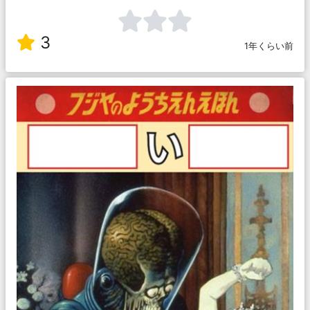
3
1年くらい前