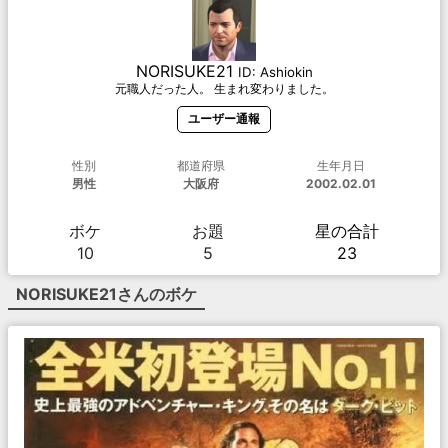
NORISUKE21
ID:
Ashiokin
元職人だった人。 生まれ変わりました。
ユーザー通報
性別
都道府県
生年月日
男性
大阪府
2002.02.01
ボケ
お題
星の合計
10
5
23
NORISUKE21
さんのボケ