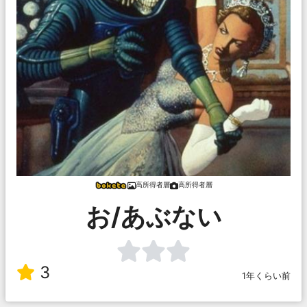
高所得者層
高所得者層
お/あぶない
3
1年くらい前