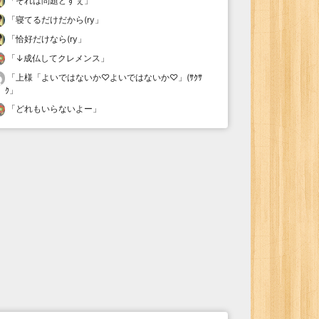
「
それは問題どすぇ
」
「
寝てるだけだから(ry
」
「
恰好だけなら(ry
」
「
↓成仏してクレメンス
」
「
上様「よいではないか♡よいではないか♡」(ｻｸｻ
ｸ
」
「
どれもいらないよー
」