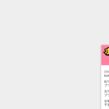
7/1
b
6/
プ
3/
プ
3/
干