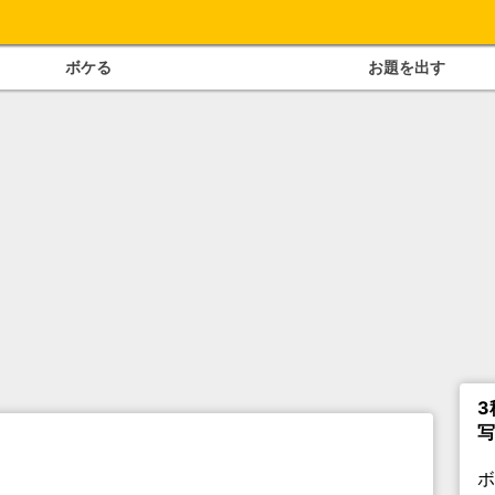
ボケる
お題を出す
3
写