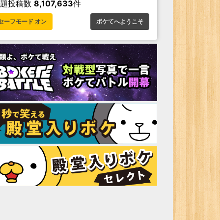
お題投稿数
8,107,633
件
セーフモード オン
ボケてへようこそ