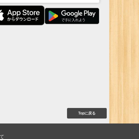
Topに戻る
て