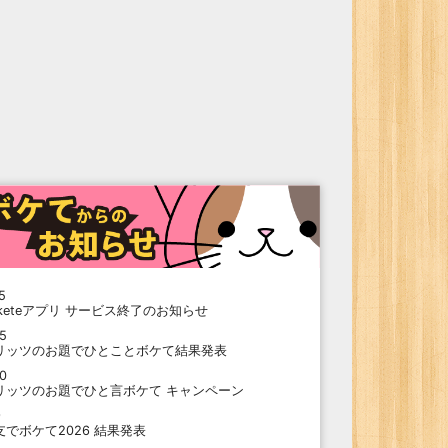
5
oketeアプリ サービス終了のお知らせ
15
リッツのお題でひとことボケて結果発表
10
リッツのお題でひと言ボケて キャンペーン
9
支でボケて2026 結果発表