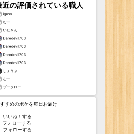
最近の評価されている職人
iguso
むー
いせきん
Daredevil703
Daredevil703
Daredevil703
Daredevil703
しょうぶ
むー
ブータロー
すすめのボケを毎日お届け
いいね！する
フォローする
フォローする