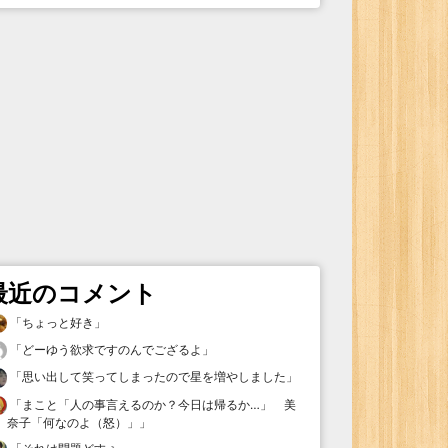
最近のコメント
「
ちょっと好き
」
「
どーゆう欲求ですのんでござるよ
」
「
思い出して笑ってしまったので星を増やしました
」
「
まこと「人の事言えるのか？今日は帰るか…」 美
奈子「何なのよ（怒）」
」