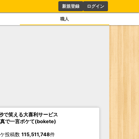
新規登録
ログイン
職人
秒で笑える大喜利サービス
真で一言ボケて(bokete)
ボケ投稿数
115,511,748
件