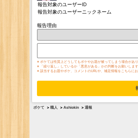
報告対象のユーザーID
報告対象のユーザーニックネーム
報告理由
※ ボケては性質上どうしてもボケやお題が被ってしまう場合があ
※ 「繰り返し」しているか「悪意がある」かの判断をお願いしま
※ 該当するお題やボケ、コメントのURLや、補足情報をこちらに
ボケて
>
職人
>
Ashiokin
>
通報