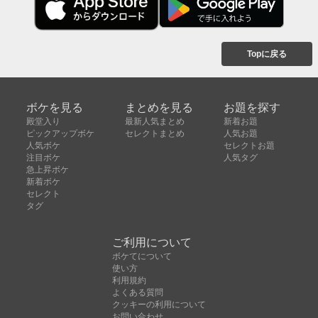
Topに戻る
ボケを見る
まとめを見る
お題を探す
殿堂入り
最新人気まとめ
新着お題
ピックアップボケ
セレクトまとめ
人気お題
人気ボケ
セレクトお題
注目ボケ
人気タグ
急上昇ボケ
新着ボケ
セレクト
タグ
ご利用について
ボケてについて
使い方
利用規約
よくある質問
クッキーの利用について
お問い合わせ