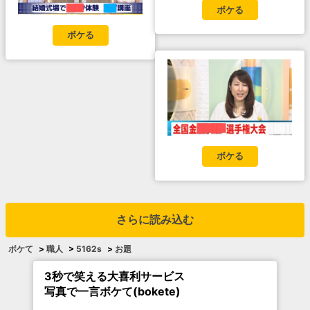
ボケる
ボケる
ボケる
さらに読み込む
ボケて
>
職人
>
5162s
>
お題
3秒で笑える大喜利サービス
写真で一言ボケて(bokete)