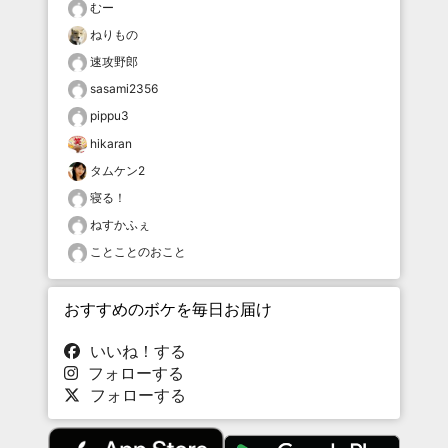
むー
ねりもの
速攻野郎
sasami2356
pippu3
hikaran
タムケン2
寝る！
ねすかふぇ
ことことのおこと
おすすめのボケを毎日お届け
いいね！する
フォローする
フォローする