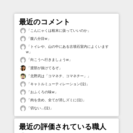
最近のコメント
「
こんにゃくは粗末に扱っていいのか
」
「
腹八分目w
」
「
トイレや、山の中にある古墳石室内によくいます
w
」
「
向こうへ行きましょうw
」
「
渡部が抜けてるぞ
」
「
北野武は「コマネチ、コマネチー」
」
「
キャトルミューティレーション(泣)
」
「
おふくろの味w
」
「
肉を含め、全てが消しズミに(泣)
」
「
切ない…(泣)
」
最近の評価されている職人