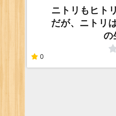
ニトリもヒト
だが、ニトリ
の
0