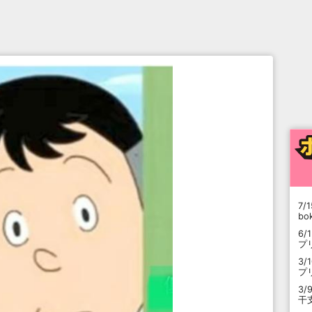
7/1
b
6/
プ
3/
プ
3/
干