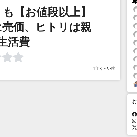
リも【お値段以上】
は売価、ヒトリは親
生活費
1年くらい前
お