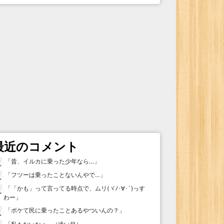
最近のコメント
「
昔、イルカに乗った少年なら…
」
「
フツーは乗ったことないんやで…
」
「
「かも」って言ってる時点で、ムリ(ヾﾉ･∀･`)っす
わー
」
「
ボケて民に乗ったことあるやついんの？
」