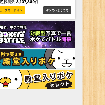
お題投稿数
8,107,869
件
セーフモード オン
ボケてへようこそ