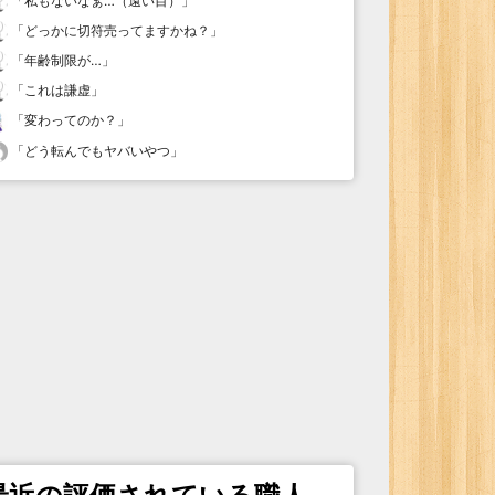
「
私もないなぁ…（遠い目）
」
「
どっかに切符売ってますかね？
」
「
年齢制限が…
」
「
これは謙虚
」
「
変わってのか？
」
「
どう転んでもヤバいやつ
」