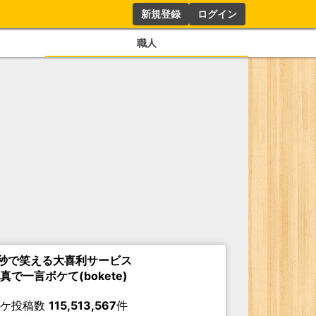
新規登録
ログイン
職人
秒で笑える大喜利サービス
真で一言ボケて(bokete)
ボケ投稿数
115,513,567
件