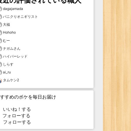
最近の評価されている職人
dagajamada
パニクりオニギリスト
大福
Hohoho
むー
ナガムさん
ハイパーレッド
しらす
ai_ru
タムケン2
すすめのボケを毎日お届け
いいね！する
フォローする
フォローする