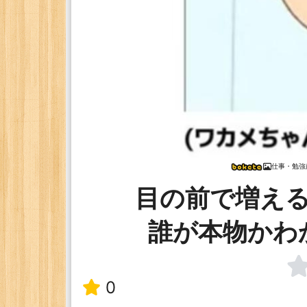
仕事・勉強
目の前で増え
誰が本物かわ
0