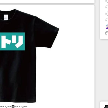
anana_men
banana_men