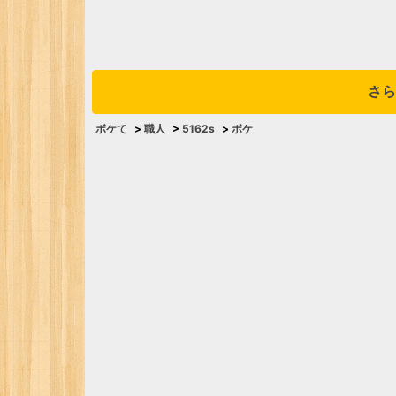
さら
ボケて
>
職人
>
5162s
>
ボケ