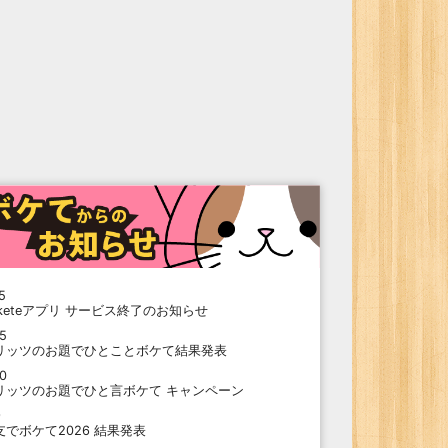
5
oketeアプリ サービス終了のお知らせ
15
リッツのお題でひとことボケて結果発表
10
リッツのお題でひと言ボケて キャンペーン
9
支でボケて2026 結果発表