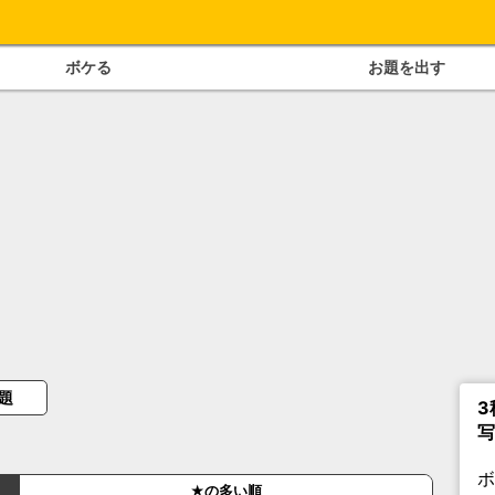
ボケる
お題を出す
題
3
写
★の多い順