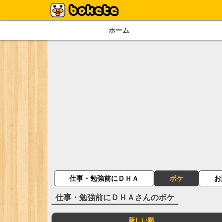
ホーム
仕事・勉強前にＤＨＡ
ボケ
お
仕事・勉強前にＤＨＡ
さんのボケ
新しい順