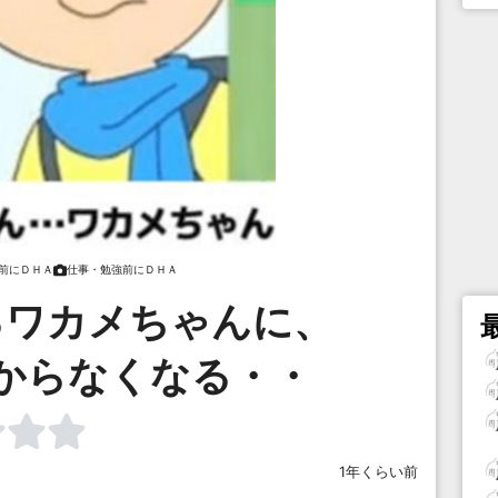
前にＤＨＡ
仕事・勉強前にＤＨＡ
るワカメちゃんに、
からなくなる・・
1年くらい前