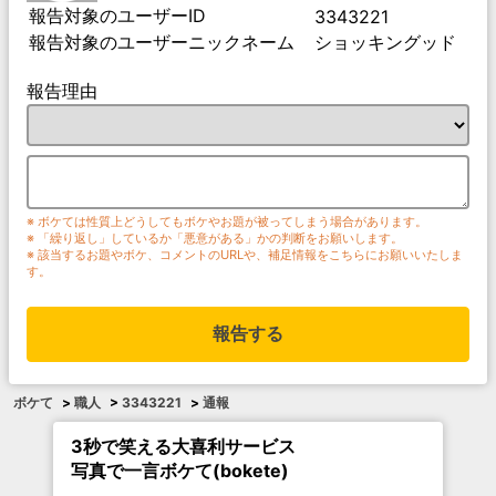
報告対象のユーザーID
3343221
報告対象のユーザーニックネーム
ショッキングッド
報告理由
※ ボケては性質上どうしてもボケやお題が被ってしまう場合があります。
※ 「繰り返し」しているか「悪意がある」かの判断をお願いします。
※ 該当するお題やボケ、コメントのURLや、補足情報をこちらにお願いいたしま
す。
報告する
ボケて
>
職人
>
3343221
>
通報
3秒で笑える大喜利サービス
写真で一言ボケて(bokete)