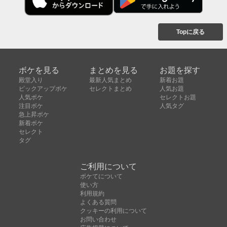
Topに戻る
ボケを見る
まとめを見る
お題を探す
殿堂入り
最新人気まとめ
新着お題
ピックアップボケ
セレクトまとめ
人気お題
人気ボケ
セレクトお題
注目ボケ
人気タグ
急上昇ボケ
新着ボケ
セレクト
タグ
ご利用について
ボケてについて
使い方
利用規約
よくある質問
クッキーの利用について
お問い合わせ