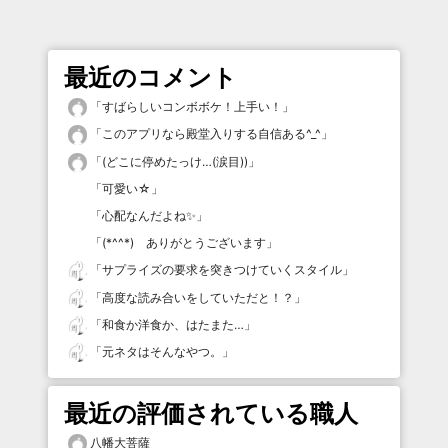
最近のコメント
「
すばらしいコンボボケ！上手い！
」
「
このアプリなら殿堂入りする自信ある^_^
」
「
(どこに停めたっけ…(涙目))
」
「
可愛い☆
」
「
心配なんだよね✨
」
「
(*^^*) ありがとうございます
」
「
サプライズの要求を突きつけていくスタイル
」
「
高度な読み合いをしていただと！？
」
「
和食か洋食か、はたまた…
」
「
元ネタはそんなやつ。
」
最近の評価されている職人
八幡大菩薩