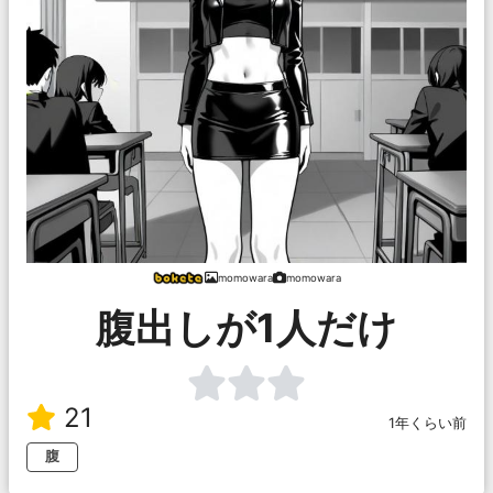
momowara
momowara
腹出しが1人だけ
21
1年くらい前
腹