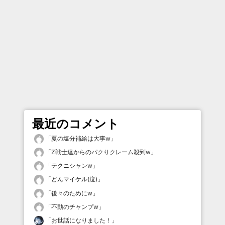
最近のコメント
「
夏の塩分補給は大事w
」
「
Z戦士達からのパクりクレーム殺到w
」
「
テクニシャンw
」
「
どんマイケル(泣)
」
「
後々のためにw
」
「
不動のチャンプw
」
「
お世話になりました！
」