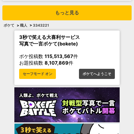
もっと見る
ボケて
>
職人
>
3343221
3秒で笑える大喜利サービス
写真で一言ボケて(bokete)
ボケ投稿数
115,513,567
件
お題投稿数
8,107,869
件
セーフモード オン
ボケてへようこそ