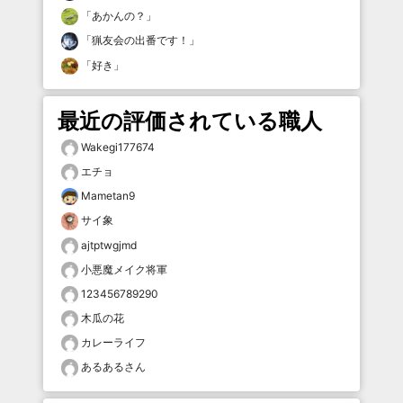
「
あかんの？
」
「
猟友会の出番です！
」
「
好き
」
最近の評価されている職人
Wakegi177674
エチョ
Mametan9
サイ象
ajtptwgjmd
小悪魔メイク将軍
123456789290
木瓜の花
カレーライフ
あるあるさん