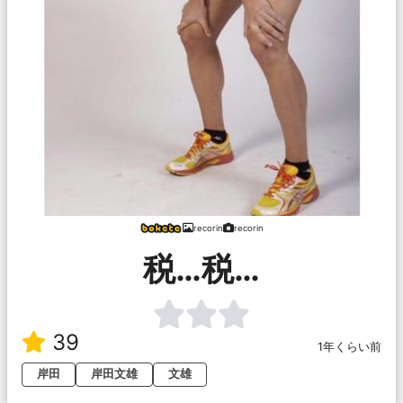
recorin
recorin
税…税…
39
1年くらい前
岸田
岸田文雄
文雄