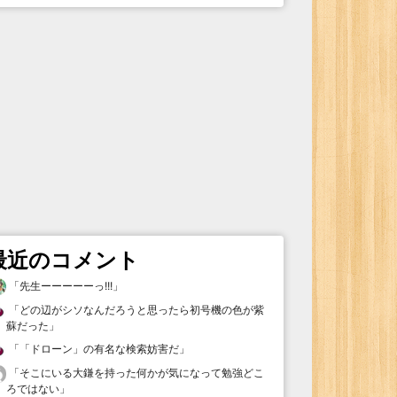
最近のコメント
「
先生ーーーーーっ!!!
」
「
どの辺がシソなんだろうと思ったら初号機の色が紫
蘇だった
」
「
「ドローン」の有名な検索妨害だ
」
「
そこにいる大鎌を持った何かが気になって勉強どこ
ろではない
」