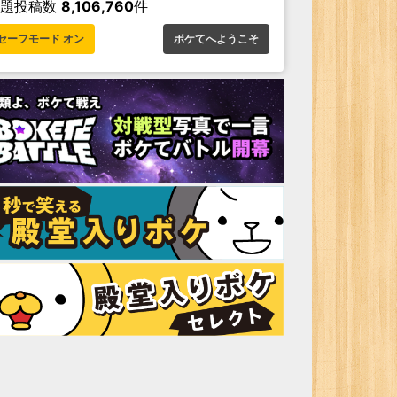
お題投稿数
8,106,760
件
セーフモード オン
ボケてへようこそ