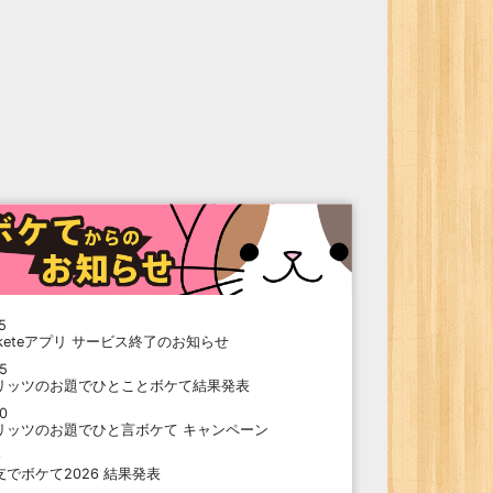
5
oketeアプリ サービス終了のお知らせ
15
リッツのお題でひとことボケて結果発表
10
リッツのお題でひと言ボケて キャンペーン
9
支でボケて2026 結果発表