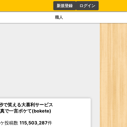
新規登録
ログイン
職人
秒で笑える大喜利サービス
真で一言ボケて(bokete)
ボケ投稿数
115,503,287
件