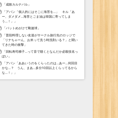
「
成敗カルナバル
」
「
アバン「個人的にはそこに海苔を…」 キル「あ
ー、ダメダメ…海苔とごま油は韓国に寄ってしま
う…！」
」
「
バットめがけて剛速球
」
「
普段料理しない友達がサークル旅行先のロッジで
「リナちゃーん、お米って洗う時洗剤いる？」と聞い
てきた時の衝撃
」
「
回転寿司梯子…って音で聴くとなんだか必殺技名っ
ぽい
」
「
アバン「ああいうのをくらったのは…あー…何回目
かな…？ うん、まあ…多分10回以上くらってるから
な…！」
」