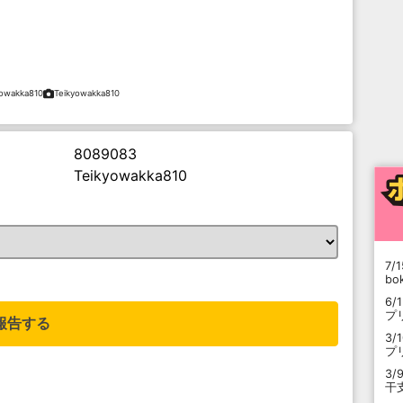
yowakka810
Teikyowakka810
8089083
Teikyowakka810
7/1
。
b
6/
プ
報告する
3/
プ
3/
干