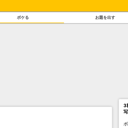
ボケる
お題を出す
3
写