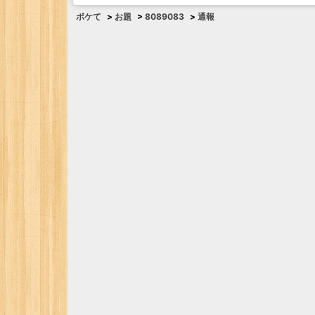
ボケて
>
お題
>
8089083
>
通報