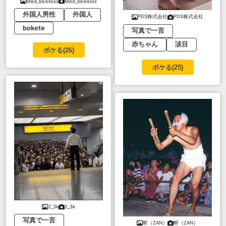
Med_6644sxx
Med_6644sxx
外国人男性
外国人
PDS株式会社
PDS株式会社
bokete
写真で一言
赤ちゃん
涙目
ボケる(
26
)
ボケる(
25
)
2_3k
2_3k
写真で一言
斬（ZAN）
斬（ZAN）