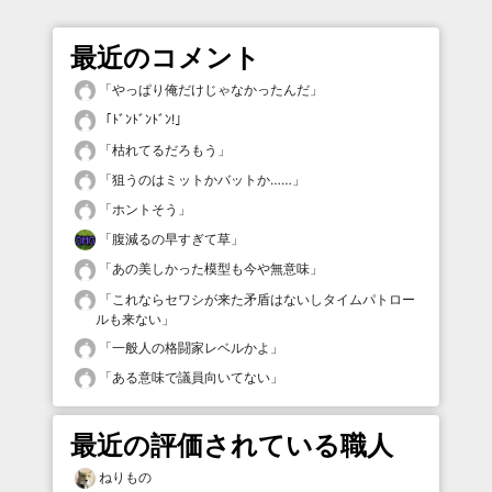
最近のコメント
「
やっぱり俺だけじゃなかったんだ
」
「
ﾄﾞﾝﾄﾞﾝﾄﾞﾝ!
」
「
枯れてるだろもう
」
「
狙うのはミットかバットか……
」
「
ホントそう
」
「
腹減るの早すぎて草
」
「
あの美しかった模型も今や無意味
」
「
これならセワシが来た矛盾はないしタイムパトロー
ルも来ない
」
「
一般人の格闘家レベルかよ
」
「
ある意味で議員向いてない
」
最近の評価されている職人
ねりもの