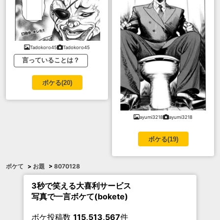
Tadokoro45
Tadokoro45
言っていることは？
ボケる(
20
)
ayumi3218
ayumi3218
ボケる(
19
)
ボケて
>
お題
>
8070128
3秒で笑える大喜利サービス
写真で一言ボケて(bokete)
ボケ投稿数
115,513,567
件