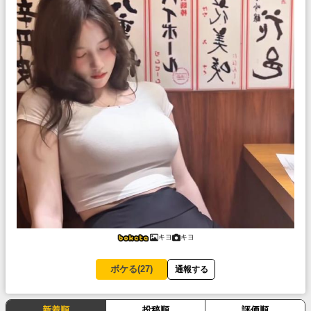
キヨ
キヨ
ボケる(
27
)
通報する
新着順
投稿順
評価順