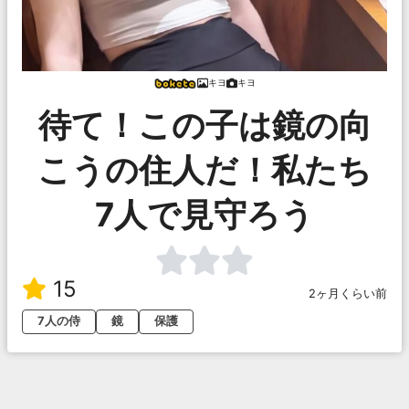
キヨ
キヨ
待て！この子は鏡の向
こうの住人だ！私たち
7人で見守ろう
15
2ヶ月くらい前
7人の侍
鏡
保護