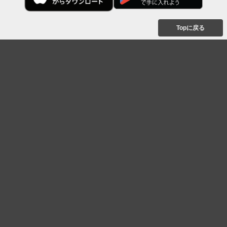
Topに戻る
ボケを見る
まとめを見る
お題を探す
殿堂入り
最新人気まとめ
新着お題
ピックアップボケ
セレクトまとめ
人気お題
人気ボケ
セレクトお題
注目ボケ
人気タグ
急上昇ボケ
新着ボケ
セレクト
タグ
ご利用について
ボケてについて
使い方
利用規約
よくある質問
クッキーの利用について
お問い合わせ
広告掲載について