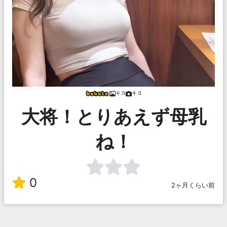
キヨ
キヨ
大将！とりあえず母乳
ね！
0
2ヶ月くらい前