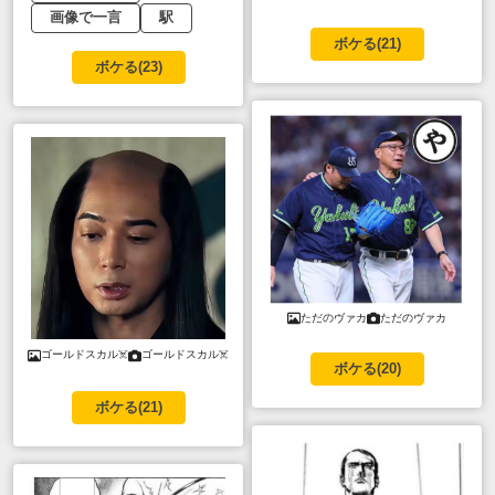
画像で一言
駅
ボケる(
21
)
ボケる(
23
)
ただのヴァカ
ただのヴァカ
ゴールドスカル☠️
ゴールドスカル☠️
ボケる(
20
)
ボケる(
21
)