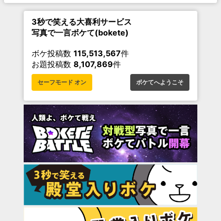
3秒で笑える大喜利サービス
写真で一言ボケて(bokete)
ボケ投稿数
115,513,567
件
お題投稿数
8,107,869
件
セーフモード オン
ボケてへようこそ