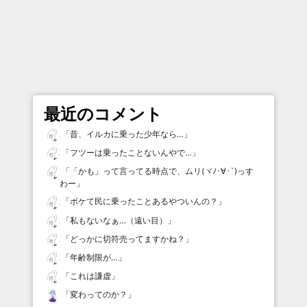
最近のコメント
「
昔、イルカに乗った少年なら…
」
「
フツーは乗ったことないんやで…
」
「
「かも」って言ってる時点で、ムリ(ヾﾉ･∀･`)っす
わー
」
「
ボケて民に乗ったことあるやついんの？
」
「
私もないなぁ…（遠い目）
」
「
どっかに切符売ってますかね？
」
「
年齢制限が…
」
「
これは謙虚
」
「
変わってのか？
」